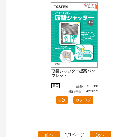
取替シャッター提案パン
フレット
旧版
品番：AB5600
発行年月：2020/12
目次
カタログ
前へ
1/1ページ
次へ