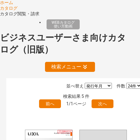
ホーム
カタログ
カタログ閲覧・請求
WEBカタログ
使い方動画
ビジネスユーザーさま向けカタ
ログ（旧版）
検索メニュー
並べ替え
件数
公開情報
検索結果
5
件
現行版
旧版（WEBカタログ）
前へ
1/1ページ
次へ
キーワード検索（あいまい）
検 索
目次も検索
おすすめハッシュタグ