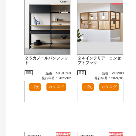
まずはここから（5）
施工イメージ・アイデア集（32）
リフォームおすすめ（27）
カテゴリー
窓・シャッター（2）
玄関ドア・引戸（1）
インテリア建材（1）
キッチン（1）
発行年で検索
開始年:
終了年:
２５カノールパンフレッ
２４インテリア コンセ
ト
プトブック
検索
旧版
旧版
品番：ﾖ-KS109-3
品番：VU2900
発行年月：2025/02
発行年月：2024/01
目次
カタログ
目次
カタログ