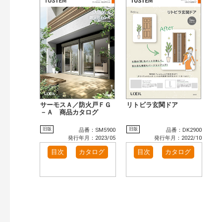
サーモスＡ／防火戸ＦＧ
リトビラ玄関ドア
－Ａ 商品カタログ
旧版
旧版
品番：SM5900
品番：DK2900
発行年月：2023/05
発行年月：2022/10
目次
カタログ
目次
カタログ