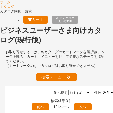
ホーム
カタログ
カタログ閲覧・請求
WEBカタログ
カート
使い方動画
ビジネスユーザーさま向けカタ
ログ(現行版)
お取り寄せするには、各カタログのカートマークを選択後、ペ
ージ上部の「カート」メニューを押して必要なステップを進め
てください。
（カートマークのないカタログはお取り寄せできません）
検索メニュー
並べ替え
件数
絞り込みの解除
検索結果
3
件
前へ
1/1ページ
次へ