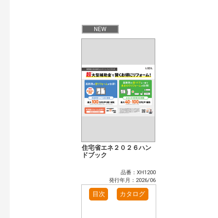
発行年で検索
開始年:
終了年:
NEW
検索
住宅省エネ２０２６ハン
ドブック
品番：XH1200
発行年月：2026/06
目次
カタログ