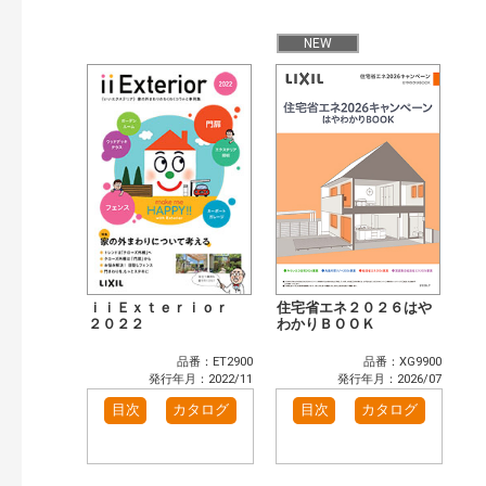
公開情報
現行版
旧版（WEBカタログ）
NEW
キーワード検索（あいまい）
検 索
目次も検索
おすすめハッシュタグ
まずはここから（3）
リフォームおすすめ（3）
省エネ住宅関連（1）
補助金・優遇制度を知る（2）
カタログ一覧＆使い方（1）
カテゴリー
窓・シャッター（14）
玄関ドア・引戸（6）
ｉｉＥｘｔｅｒｉｏｒ
住宅省エネ２０２６はや
インテリア建材（10）
２０２２
エクステリア（3）
わかりＢＯＯＫ
キッチン（5）
浴室（12）
品番：ET2900
品番：XG9900
洗面化粧室（6）
トイレ（3）
発行年月：2022/11
発行年月：2026/07
小型電気温水器（1）
水栓金具（3）
目次
カタログ
目次
カタログ
太陽光発電・屋根・外壁（5）
高性能住宅工法（4）
その他（2）