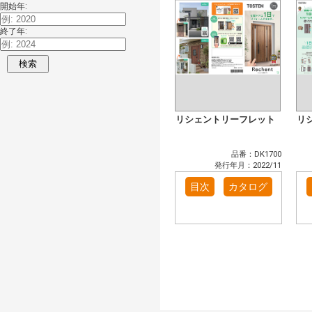
開始年:
終了年:
検索
リシェントリーフレット
リ
品番：DK1700
発行年月：2022/11
目次
カタログ