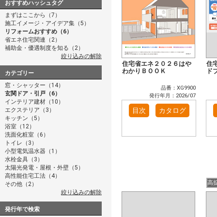
おすすめハッシュタグ
まずはここから（7）
施工イメージ・アイデア集（5）
リフォームおすすめ（6）
省エネ住宅関連（2）
補助金・優遇制度を知る（2）
絞り込みの解除
住宅省エネ２０２６はや
住
わかりＢＯＯＫ
ド
カテゴリー
窓・シャッター（14）
品番：XG9900
玄関ドア・引戸（6）
発行年月：2026/07
インテリア建材（10）
エクステリア（3）
目次
カタログ
キッチン（5）
浴室（12）
洗面化粧室（6）
トイレ（3）
小型電気温水器（1）
水栓金具（3）
太陽光発電・屋根・外壁（5）
高性能住宅工法（4）
高
その他（2）
絞り込みの解除
発行年で検索