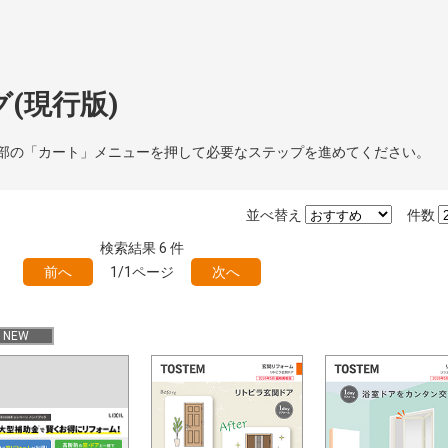
(現行版)
部の「カート」メニューを押して必要なステップを進めてください。
並べ替え
件数
検索結果
6
件
前へ
1/1ページ
次へ
NEW