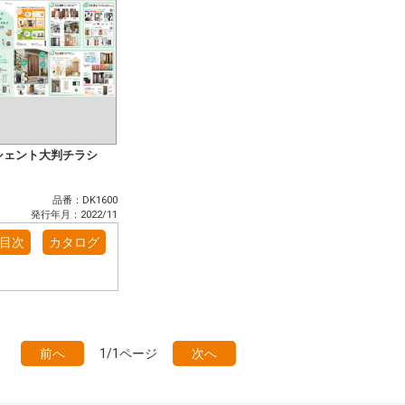
シェント大判チラシ
品番：DK1600
発行年月：2022/11
目次
カタログ
前へ
1/1ページ
次へ