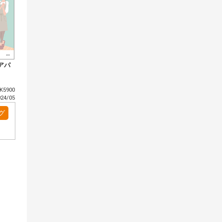
アパ
5900
4/05
グ