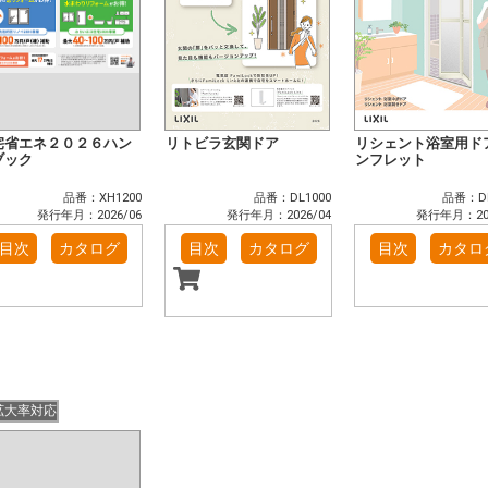
宅省エネ２０２６ハン
リトビラ玄関ドア
リシェント浴室用ド
ブック
ンフレット
品番：XH1200
品番：DL1000
品番：DK
発行年月：2026/06
発行年月：2026/04
発行年月：202
目次
カタログ
目次
カタログ
目次
カタロ
拡大率対応