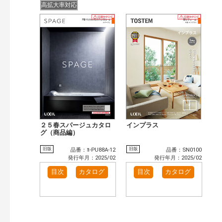
高拡大率対応
２５春スパージュカタロ
インプラス
グ（商品編）
旧版
旧版
品番：ﾖ-PU88A-12
品番：SN0100
発行年月：2025/02
発行年月：2025/02
目次
カタログ
目次
カタログ