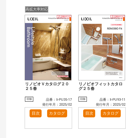
高拡大率対応
リノビオＶカタログ２０
リノビオフィットカタロ
２５春
グ２５春
旧版
旧版
品番：ﾖ-PU35-17
品番：ﾖ-PU93-11
発行年月：2025/02
発行年月：2025/02
目次
カタログ
目次
カタログ