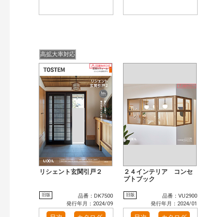
高拡大率対応
リシェント玄関引戸２
２４インテリア コンセ
プトブック
旧版
旧版
品番：DK7500
品番：VU2900
発行年月：2024/09
発行年月：2024/01