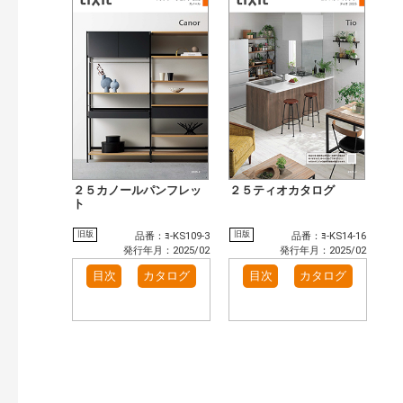
２５カノールパンフレッ
２５ティオカタログ
ト
旧版
旧版
品番：ﾖ-KS109-3
品番：ﾖ-KS14-16
発行年月：2025/02
発行年月：2025/02
目次
カタログ
目次
カタログ