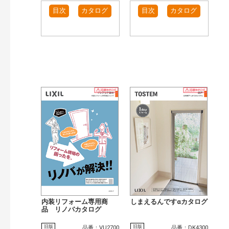
目次
カタログ
目次
カタログ
内装リフォーム専用商
しまえるんですαカタログ
品 リノバカタログ
旧版
旧版
品番：VU2700
品番：DK4300