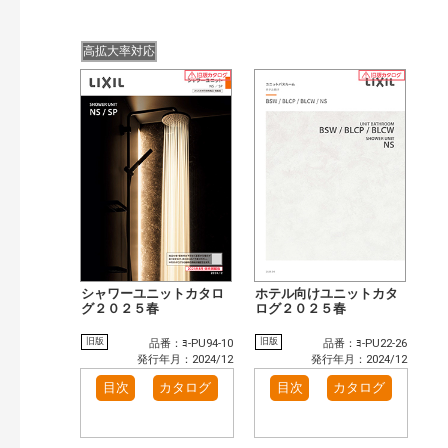
高拡大率対応
シャワーユニットカタロ
ホテル向けユニットカタ
グ２０２５春
ログ２０２５春
旧版
旧版
品番：ﾖ-PU94-10
品番：ﾖ-PU22-26
発行年月：2024/12
発行年月：2024/12
目次
カタログ
目次
カタログ