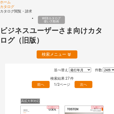
ホーム
カタログ
カタログ閲覧・請求
WEBカタログ
使い方動画
ビジネスユーザーさま向けカタ
ログ（旧版）
検索メニュー
並べ替え
件数
公開情報
検索結果
27
件
現行版
旧版（WEBカタログ）
前へ
1/2ページ
次へ
キーワード検索（あいまい）
検 索
目次も検索
高拡大率対応
おすすめハッシュタグ