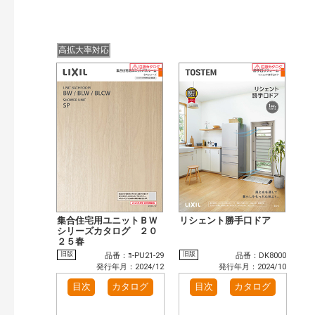
高拡大率対応
集合住宅用ユニットＢＷ
リシェント勝手口ドア
シリーズカタログ ２０
２５春
旧版
旧版
品番：ﾖ-PU21-29
品番：DK8000
発行年月：2024/12
発行年月：2024/10
目次
カタログ
目次
カタログ