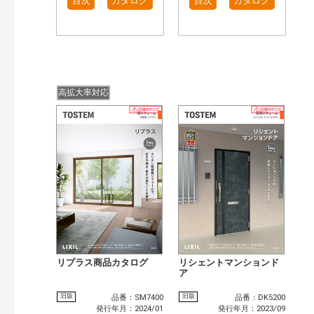
目次
カタログ
目次
カタログ
高拡大率対応
リプラス商品カタログ
リシェントマンションド
ア
旧版
旧版
品番：SM7400
品番：DK5200
発行年月：2024/01
発行年月：2023/09