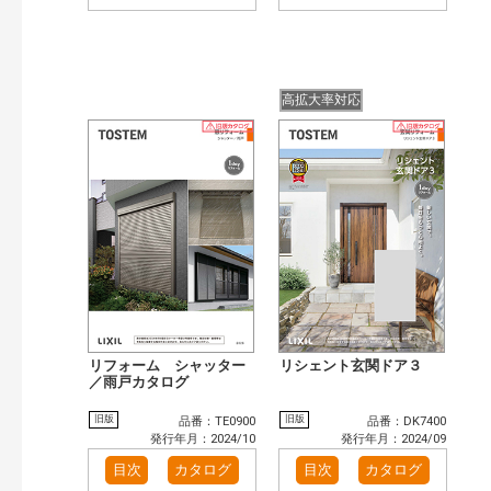
高拡大率対応
リフォーム シャッター
リシェント玄関ドア３
／雨戸カタログ
旧版
旧版
品番：TE0900
品番：DK7400
発行年月：2024/10
発行年月：2024/09
目次
カタログ
目次
カタログ