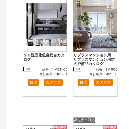
まずはここから（5）
施工イメージ・アイデア集（32）
リフォームおすすめ（27）
カテゴリー
窓・シャッター（9）
玄関ドア・引戸（5）
インテリア建材（2）
キッチン（4）
浴室（6）
洗面化粧室（1）
発行年で検索
２６洗面化粧台総合カタ
リプラスマンション用・
開始年:
ログ
リプラスマンション用防
終了年:
火戸商品カタログ
検索
旧版
旧版
品番：ﾖ-MB21-30
品番：SM9800
発行年月：2026/01
発行年月：2025/03
目次
カタログ
目次
カタログ
高拡大率対応