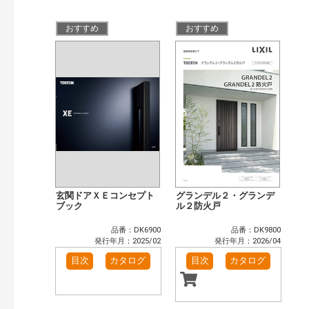
公開情報
現行版
旧版（WEBカタログ）
おすすめ
おすすめ
キーワード検索（あいまい）
検 索
目次も検索
おすすめハッシュタグ
まずはここから（7）
施工イメージ・アイデア集（5）
リフォームおすすめ（6）
省エネ住宅関連（2）
補助金・優遇制度を知る（2）
カテゴリー
窓・シャッター（1）
玄関ドア・引戸（5）
玄関ドアＸＥコンセプト
グランデル２・グランデ
インテリア建材（6）
ブック
浴室（10）
ル２防火戸
洗面化粧室（4）
トイレ（2）
品番：DK6900
品番：DK9800
太陽光発電・屋根・外壁（1）
発行年月：2025/02
発行年月：2026/04
発行年で検索
目次
カタログ
目次
カタログ
開始年:
終了年: