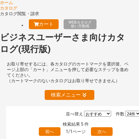
ホーム
カタログ
カタログ閲覧・請求
WEBカタログ
カート
使い方動画
ビジネスユーザーさま向けカタ
ログ(現行版)
お取り寄せするには、各カタログのカートマークを選択後、ペ
ージ上部の「カート」メニューを押して必要なステップを進め
てください。
（カートマークのないカタログはお取り寄せできません）
検索メニュー
並べ替え
件数
絞り込みの解除
検索結果
5
件
前へ
1/1ページ
次へ