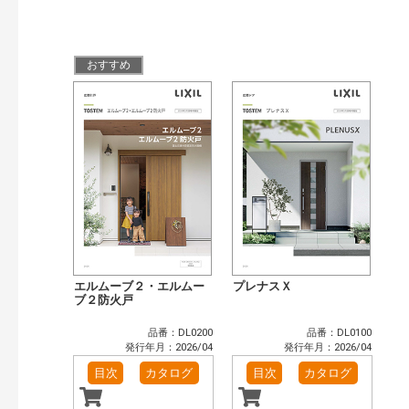
検索
おすすめ
エルムーブ２・エルムー
プレナスＸ
ブ２防火戸
品番：DL0200
品番：DL0100
発行年月：2026/04
発行年月：2026/04
目次
カタログ
目次
カタログ