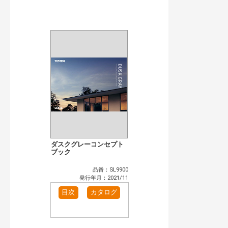
公開情報
現行版
旧版（WEBカタログ）
キーワード検索（あいまい）
検 索
目次も検索
おすすめハッシュタグ
まずはここから（4）
施工イメージ・アイデア集（1）
リフォームおすすめ（14）
省エネ住宅関連（3）
補助金・優遇制度を知る（2）
カタログ一覧＆使い方（1）
カテゴリー
窓・シャッター（1）
玄関ドア・引戸（5）
ダスクグレーコンセプト
インテリア建材（6）
ブック
浴室（10）
洗面化粧室（4）
トイレ（2）
品番：SL9900
太陽光発電・屋根・外壁（1）
発行年月：2021/11
発行年で検索
目次
カタログ
開始年:
終了年: