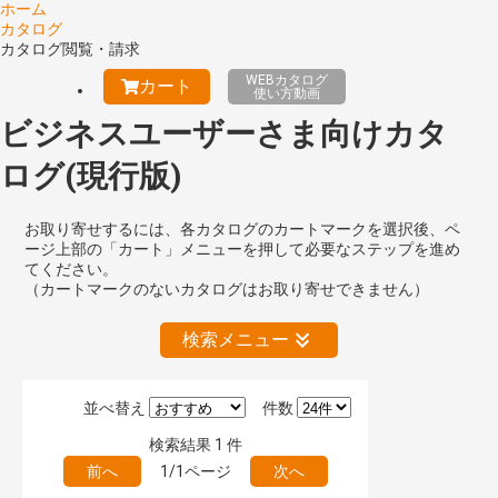
ホーム
カタログ
カタログ閲覧・請求
WEBカタログ
カート
使い方動画
ビジネスユーザーさま向けカタ
ログ(現行版)
お取り寄せするには、各カタログのカートマークを選択後、ペ
ージ上部の「カート」メニューを押して必要なステップを進め
てください。
（カートマークのないカタログはお取り寄せできません）
検索メニュー
並べ替え
件数
絞り込みの解除
検索結果
1
件
前へ
1/1ページ
次へ