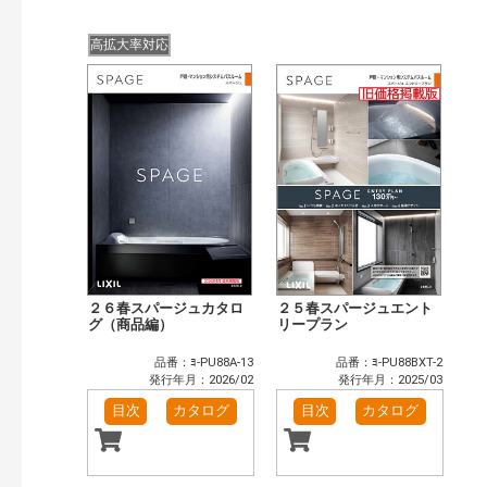
公開情報
現行版
旧版（WEBカタログ）
高拡大率対応
キーワード検索（あいまい）
検 索
目次も検索
おすすめハッシュタグ
まずはここから（5）
施工イメージ・アイデア集（10）
リフォームおすすめ（12）
省エネ住宅関連（1）
補助金・優遇制度を知る（2）
カテゴリー
窓・シャッター（1）
玄関ドア・引戸（5）
２６春スパージュカタロ
２５春スパージュエント
インテリア建材（6）
グ（商品編）
浴室（10）
リープラン
洗面化粧室（4）
トイレ（2）
品番：ﾖ-PU88A-13
品番：ﾖ-PU88BXT-2
太陽光発電・屋根・外壁（1）
発行年月：2026/02
発行年月：2025/03
発行年で検索
目次
カタログ
目次
カタログ
開始年:
終了年: