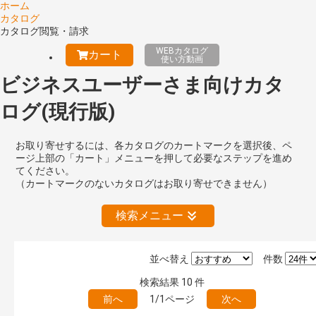
ホーム
カタログ
カタログ閲覧・請求
WEBカタログ
カート
使い方動画
ビジネスユーザーさま向けカタ
ログ(現行版)
お取り寄せするには、各カタログのカートマークを選択後、ペ
ージ上部の「カート」メニューを押して必要なステップを進め
てください。
（カートマークのないカタログはお取り寄せできません）
検索メニュー
並べ替え
件数
絞り込みの解除
検索結果
10
件
前へ
1/1ページ
次へ