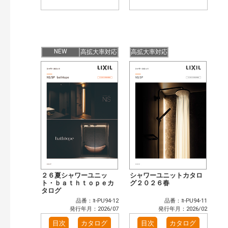
NEW
高拡大率対応
高拡大率対応
２６夏シャワーユニッ
シャワーユニットカタロ
ト・ｂａｔｈｔｏｐｅカ
グ２０２６春
タログ
品番：ﾖ-PU94-12
品番：ﾖ-PU94-11
発行年月：2026/07
発行年月：2026/02
目次
カタログ
目次
カタログ