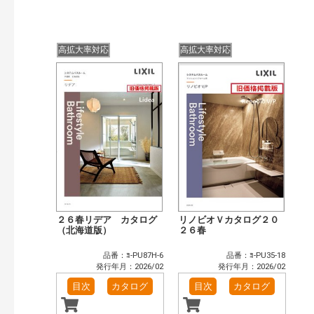
検索
高拡大率対応
高拡大率対応
２６春リデア カタログ
リノビオＶカタログ２０
（北海道版）
２６春
品番：ﾖ-PU87H-6
品番：ﾖ-PU35-18
発行年月：2026/02
発行年月：2026/02
目次
カタログ
目次
カタログ