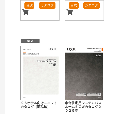
目次
カタログ
目次
カタログ
NEW
２６ホテル向けユニット
集合住宅用システムバス
カタログ（商品編）
ルームＢＺＷカタログ２
０２５春