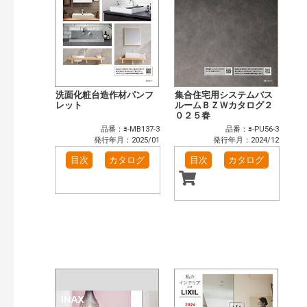
洗面化粧台造作材パンフ
集合住宅用システムバス
レット
ルームＢＺＷカタログ２
０２５春
品番：ﾖ-MB137-3
品番：ﾖ-PU56-3
発行年月：2025/01
発行年月：2024/12
目次
カタログ
目次
カタログ