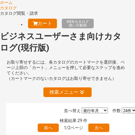
ホーム
カタログ
カタログ閲覧・請求
WEBカタログ
カート
使い方動画
ビジネスユーザーさま向けカタ
ログ(現行版)
お取り寄せするには、各カタログのカートマークを選択後、ペ
ージ上部の「カート」メニューを押して必要なステップを進め
てください。
（カートマークのないカタログはお取り寄せできません）
検索メニュー
並べ替え
件数
公開情報
検索結果
29
件
現行版
旧版（WEBカタログ）
前へ
1/2ページ
次へ
キーワード検索（あいまい）