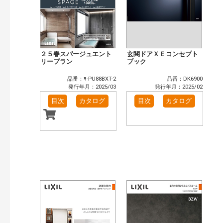
２５春スパージュエント
玄関ドアＸＥコンセプト
リープラン
ブック
品番：ﾖ-PU88BXT-2
品番：DK6900
発行年月：2025/03
発行年月：2025/02
目次
カタログ
目次
カタログ