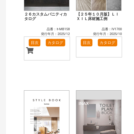
２６カスタムバニティカ
【２５年１０月版】ＬＩ
タログ
ＸＩＬ床材施工例
品番：ﾖ-MB158
品番：IV1700
発行年月：2025/12
発行年月：2025/10
目次
カタログ
目次
カタログ