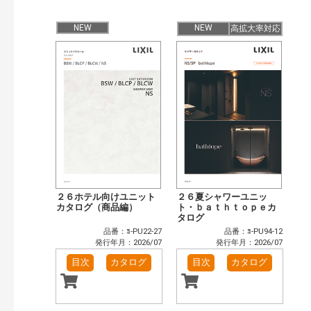
検 索
目次も検索
NEW
NEW
高拡大率対応
おすすめハッシュタグ
まずはここから（36）
施工イメージ・アイデア集（29）
リフォームおすすめ（59）
省エネ住宅関連（14）
補助金・優遇制度を知る（5）
カタログ一覧＆使い方（8）
カテゴリー
窓・シャッター（1）
玄関ドア・引戸（5）
インテリア建材（6）
浴室（10）
洗面化粧室（4）
トイレ（2）
太陽光発電・屋根・外壁（1）
２６ホテル向けユニット
２６夏シャワーユニッ
カタログ（商品編）
ト・ｂａｔｈｔｏｐｅカ
発行年で検索
タログ
品番：ﾖ-PU22-27
品番：ﾖ-PU94-12
開始年:
発行年月：2026/07
発行年月：2026/07
終了年:
目次
カタログ
目次
カタログ
検索