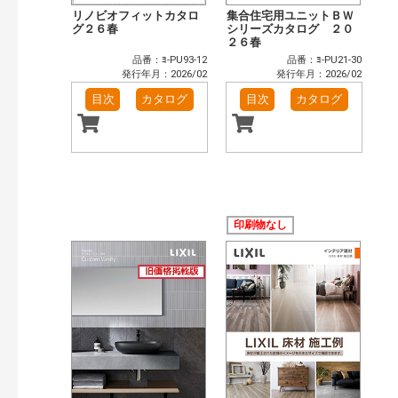
リノビオフィットカタロ
集合住宅用ユニットＢＷ
グ２６春
シリーズカタログ ２０
２６春
品番：ﾖ-PU93-12
品番：ﾖ-PU21-30
発行年月：2026/02
発行年月：2026/02
目次
カタログ
目次
カタログ
印刷物なし