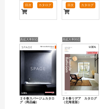
目次
カタログ
目次
カタログ
高拡大率対応
高拡大率対応
２６春スパージュカタロ
２６春リデア カタログ
グ（商品編）
（北海道版）