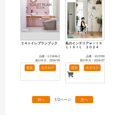
２４トイレプランブック
私のインテリアｗｉｔｈ
ＬＩＸＩＬ ２０２４
品番：ｾ-CW46-2
品番：VU3700
発行年月：2024/09
発行年月：2024/07
目次
カタログ
目次
カタログ
前へ
1/2ページ
次へ