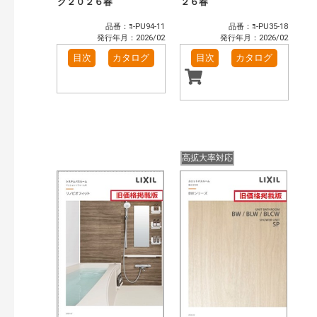
グ２０２６春
２６春
品番：ﾖ-PU94-11
品番：ﾖ-PU35-18
発行年月：2026/02
発行年月：2026/02
目次
カタログ
目次
カタログ
高拡大率対応