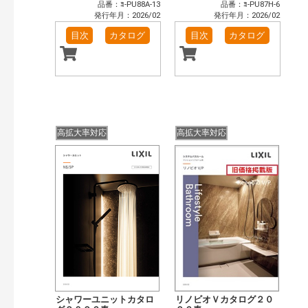
品番：ﾖ-PU88A-13
品番：ﾖ-PU87H-6
発行年月：2026/02
発行年月：2026/02
目次
カタログ
目次
カタログ
高拡大率対応
高拡大率対応
シャワーユニットカタロ
リノビオＶカタログ２０