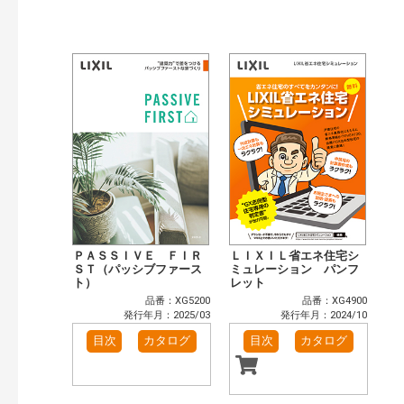
公開情報
現行版
旧版（WEBカタログ）
キーワード検索（あいまい）
検 索
目次も検索
おすすめハッシュタグ
まずはここから（2）
リフォームおすすめ（2）
省エネ住宅関連（5）
補助金・優遇制度を知る（1）
カテゴリー
窓・シャッター（3）
玄関ドア・引戸（2）
インテリア建材（1）
エクステリア（1）
ＰＡＳＳＩＶＥ ＦＩＲ
ＬＩＸＩＬ省エネ住宅シ
キッチン（1）
ＳＴ（パッシブファース
浴室（1）
ミュレーション パンフ
ト）
レット
洗面化粧室（1）
トイレ（1）
品番：XG5200
品番：XG4900
小型電気温水器（1）
太陽光発電・屋根・外壁（4）
発行年月：2025/03
発行年月：2024/10
高性能住宅工法（4）
その他（5）
目次
カタログ
目次
カタログ
発行年で検索
開始年:
終了年: