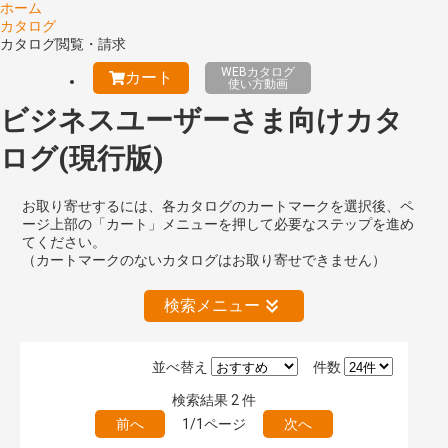
ホーム
カタログ
カタログ閲覧・請求
WEBカタログ
カート
使い方動画
ビジネスユーザーさま向けカタ
ログ(現行版)
お取り寄せするには、各カタログのカートマークを選択後、ペ
ージ上部の「カート」メニューを押して必要なステップを進め
てください。
（カートマークのないカタログはお取り寄せできません）
検索メニュー
並べ替え
件数
絞り込みの解除
検索結果
2
件
前へ
1/1ページ
次へ