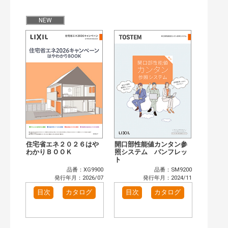
公開情報
現行版
旧版（WEBカタログ）
NEW
キーワード検索（あいまい）
検 索
目次も検索
おすすめハッシュタグ
まずはここから（7）
施工イメージ・アイデア集（5）
リフォームおすすめ（6）
省エネ住宅関連（2）
補助金・優遇制度を知る（2）
カテゴリー
窓・シャッター（3）
玄関ドア・引戸（2）
住宅省エネ２０２６はや
開口部性能値カンタン参
インテリア建材（1）
わかりＢＯＯＫ
エクステリア（1）
照システム パンフレッ
ト
キッチン（1）
浴室（1）
品番：XG9900
品番：SM9200
洗面化粧室（1）
トイレ（1）
発行年月：2026/07
発行年月：2024/11
小型電気温水器（1）
太陽光発電・屋根・外壁（4）
目次
カタログ
目次
カタログ
高性能住宅工法（4）
その他（5）
発行年で検索