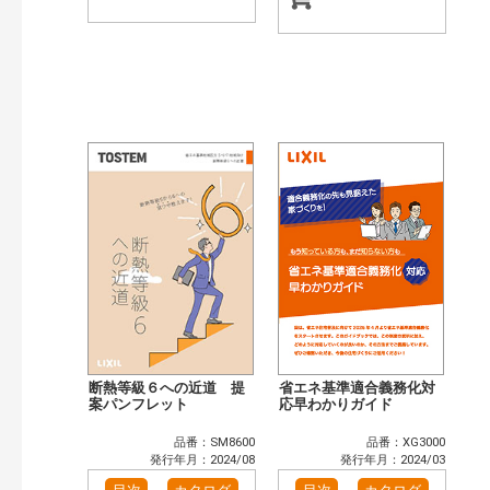
断熱等級６への近道 提
省エネ基準適合義務化対
案パンフレット
応早わかりガイド
品番：SM8600
品番：XG3000
発行年月：2024/08
発行年月：2024/03