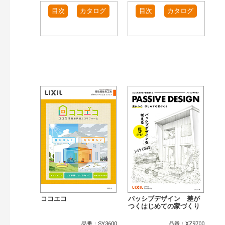
目次
カタログ
目次
カタログ
ココエコ
パッシブデザイン 差が
つくはじめての家づくり
品番：SY3600
品番：XZ9700