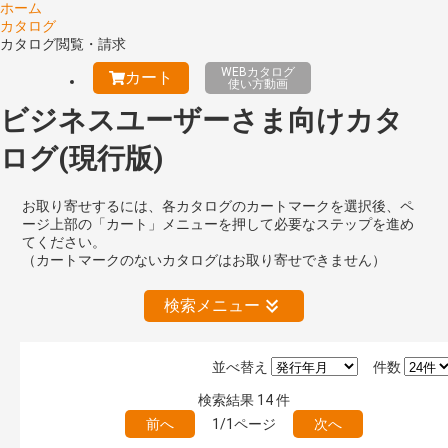
ホーム
カタログ
カタログ閲覧・請求
WEBカタログ
カート
使い方動画
ビジネスユーザーさま向けカタ
ログ(現行版)
お取り寄せするには、各カタログのカートマークを選択後、ペ
ージ上部の「カート」メニューを押して必要なステップを進め
てください。
（カートマークのないカタログはお取り寄せできません）
検索メニュー
並べ替え
件数
公開情報
検索結果
14
件
現行版
旧版（WEBカタログ）
前へ
1/1ページ
次へ
キーワード検索（あいまい）