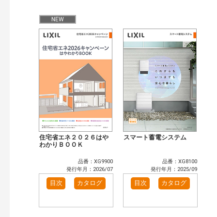
検 索
目次も検索
NEW
おすすめハッシュタグ
まずはここから（36）
施工イメージ・アイデア集（29）
リフォームおすすめ（59）
省エネ住宅関連（14）
補助金・優遇制度を知る（5）
カタログ一覧＆使い方（8）
カテゴリー
窓・シャッター（3）
玄関ドア・引戸（2）
インテリア建材（1）
エクステリア（1）
キッチン（1）
浴室（1）
洗面化粧室（1）
トイレ（1）
住宅省エネ２０２６はや
スマート蓄電システム
わかりＢＯＯＫ
小型電気温水器（1）
太陽光発電・屋根・外壁（4）
高性能住宅工法（4）
その他（5）
品番：XG9900
品番：XG8100
発行年月：2026/07
発行年月：2025/09
発行年で検索
目次
カタログ
目次
カタログ
開始年:
終了年:
検索