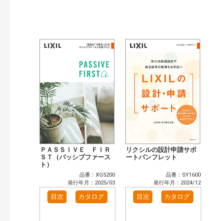
ＰＡＳＳＩＶＥ ＦＩＲ
リクシルの設計申請サポ
ＳＴ（パッシブファース
ートパンフレット
ト）
品番：XG5200
品番：SY1600
発行年月：2025/03
発行年月：2024/12
目次
カタログ
目次
カタログ