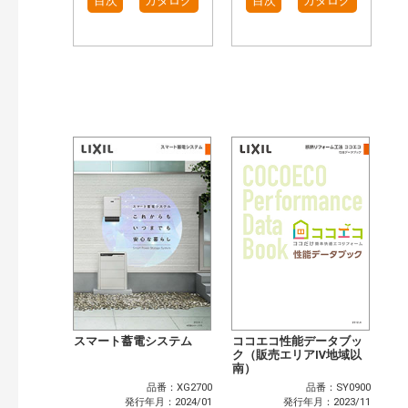
目次
カタログ
目次
カタログ
スマート蓄電システム
ココエコ性能データブッ
ク（販売エリアⅣ地域以
南）
品番：XG2700
品番：SY0900
発行年月：2024/01
発行年月：2023/11