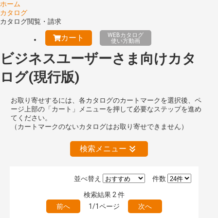
ホーム
カタログ
カタログ閲覧・請求
WEBカタログ
カート
使い方動画
ビジネスユーザーさま向けカタ
ログ(現行版)
お取り寄せするには、各カタログのカートマークを選択後、ペ
ージ上部の「カート」メニューを押して必要なステップを進め
てください。
（カートマークのないカタログはお取り寄せできません）
検索メニュー
並べ替え
件数
絞り込みの解除
検索結果
2
件
前へ
1/1ページ
次へ