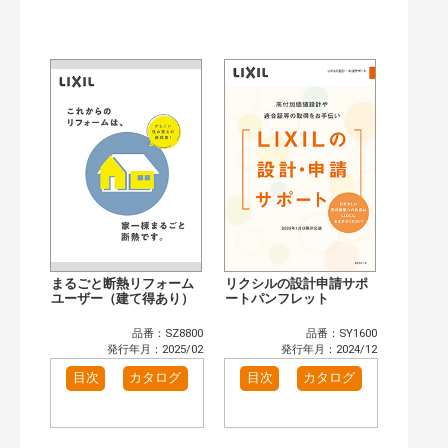
公開情報
現行版
旧版（WEBカタログ）
キーワード検索（あいまい）
検 索
目次も検索
おすすめハッシュタグ
まずはここから（3）
リフォームおすすめ（4）
省エネ住宅関連（4）
補助金・優遇制度を知る（2）
カテゴリー
窓・シャッター（2）
玄関ドア・引戸（2）
インテリア建材（2）
エクステリア（2）
まるごと断熱リフォーム
リクシルの設計申請サポ
キッチン（2）
ユーザー（建て得あり）
浴室（2）
ートパンフレット
洗面化粧室（1）
トイレ（2）
品番：SZ8800
品番：SY1600
小型電気温水器（1）
水栓金具（1）
発行年月：2025/02
発行年月：2024/12
高性能住宅工法（2）
その他（1）
目次
カタログ
目次
カタログ
発行年で検索
開始年:
終了年: