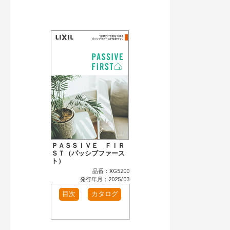
公開情報
現行版
旧版（WEBカタログ）
キーワード検索（あいまい）
検 索
目次も検索
おすすめハッシュタグ
まずはここから（2）
リフォームおすすめ（2）
省エネ住宅関連（5）
補助金・優遇制度を知る（1）
カテゴリー
窓・シャッター（2）
玄関ドア・引戸（2）
インテリア建材（2）
エクステリア（2）
ＰＡＳＳＩＶＥ ＦＩＲ
キッチン（2）
ＳＴ（パッシブファース
浴室（2）
ト）
洗面化粧室（1）
トイレ（2）
品番：XG5200
小型電気温水器（1）
水栓金具（1）
発行年月：2025/03
高性能住宅工法（2）
その他（1）
目次
カタログ
発行年で検索
開始年:
終了年: