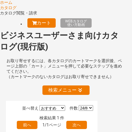
ホーム
カタログ
カタログ閲覧・請求
WEBカタログ
カート
使い方動画
ビジネスユーザーさま向けカタ
ログ(現行版)
お取り寄せするには、各カタログのカートマークを選択後、ペ
ージ上部の「カート」メニューを押して必要なステップを進め
てください。
（カートマークのないカタログはお取り寄せできません）
検索メニュー
並べ替え
件数
絞り込みの解除
検索結果
1
件
前へ
1/1ページ
次へ