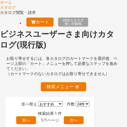
ホーム
カタログ
カタログ閲覧・請求
WEBカタログ
カート
使い方動画
ビジネスユーザーさま向けカタ
ログ(現行版)
お取り寄せするには、各カタログのカートマークを選択後、ペ
ージ上部の「カート」メニューを押して必要なステップを進め
てください。
（カートマークのないカタログはお取り寄せできません）
検索メニュー
並べ替え
件数
絞り込みの解除
検索結果
1
件
前へ
1/1ページ
次へ