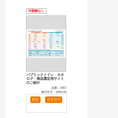
公開情報
現行版
旧版（WEBカタログ）
印刷物なし
キーワード検索（あいまい）
検 索
目次も検索
おすすめハッシュタグ
カタログ一覧＆使い方（1）
カテゴリー
窓・シャッター（1）
インテリア建材（1）
エクステリア（1）
タイル建材（1）
水まわり（2）
洗面化粧室（1）
パブリックトイレ カタ
トイレ（2）
ログ・商品選定用サイト
水栓金具（1）
のご紹介
ビル・マンション・店舗（1）
各種施設用設備機器（1）
品番：0367
発行年月：2025/04
発行年で検索
目次
カタログ
開始年:
終了年:
検索