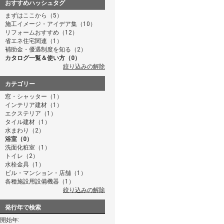
おすすめハッシュタグ
まずはここから（5）
施工イメージ・アイデア集（10）
リフォームおすすめ（12）
省エネ住宅関連（1）
補助金・優遇制度を知る（2）
カタログ一覧＆使い方（0）
絞り込みの解除
カテゴリー
窓・シャッター（1）
インテリア建材（1）
エクステリア（1）
タイル建材（1）
水まわり（2）
浴室（0）
洗面化粧室（1）
トイレ（2）
水栓金具（1）
ビル・マンション・店舗（1）
各種施設用設備機器（1）
絞り込みの解除
発行年で検索
開始年: