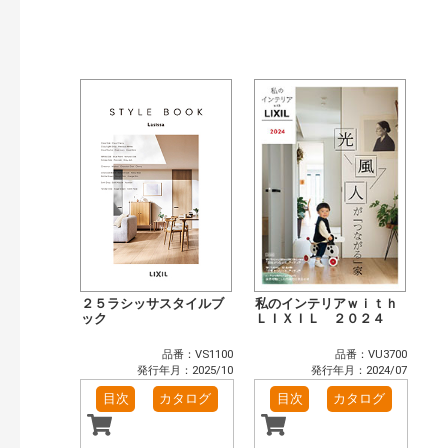
発行年で検索
開始年:
終了年:
検索
２５ラシッサスタイルブ
私のインテリアｗｉｔｈ
ック
ＬＩＸＩＬ ２０２４
品番：VS1100
品番：VU3700
発行年月：2025/10
発行年月：2024/07
目次
カタログ
目次
カタログ