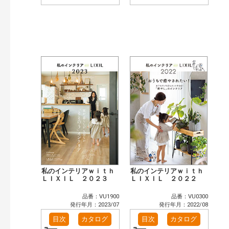
私のインテリアｗｉｔｈ
私のインテリアｗｉｔｈ
ＬＩＸＩＬ ２０２３
ＬＩＸＩＬ ２０２２
品番：VU1900
品番：VU0300
発行年月：2023/07
発行年月：2022/08
目次
カタログ
目次
カタログ