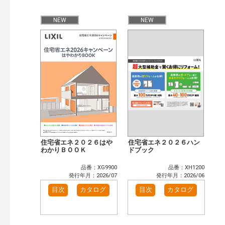
公開情報
現行版
旧版（WEBカタログ）
NEW
NEW
キーワード検索（あいまい）
検 索
目次も検索
おすすめハッシュタグ
まずはここから（7）
施工イメージ・アイデア集（6）
リフォームおすすめ（10）
省エネ住宅関連（1）
補助金・優遇制度を知る（2）
カタログ一覧＆使い方（1）
カテゴリー
窓・シャッター（4）
玄関ドア・引戸（7）
住宅省エネ２０２６はや
住宅省エネ２０２６ハン
インテリア建材（7）
わかりＢＯＯＫ
エクステリア（3）
ドブック
タイル建材（4）
キッチン（2）
品番：XG9900
品番：XH1200
浴室（5）
洗面化粧室（6）
発行年月：2026/07
発行年月：2026/06
トイレ（3）
小型電気温水器（1）
目次
カタログ
目次
カタログ
水栓金具（3）
太陽光発電・屋根・外壁（1）
高性能住宅工法（3）
その他（2）