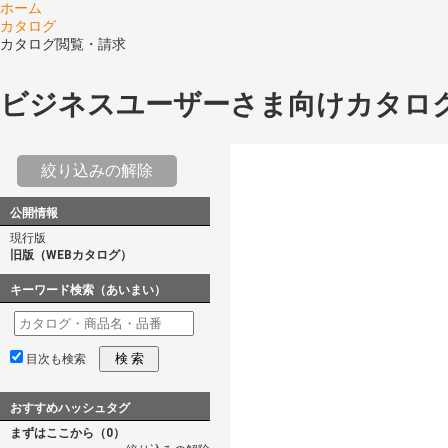
ホーム
カタログ
カタログ閲覧・請求
ビジネスユーザーさま向けカタロ
絞り込みの解除
公開情報
現行版
旧版（WEBカタログ）
キーワード検索（あいまい）
検 索
目次も検索
おすすめハッシュタグ
まずはここから（0）