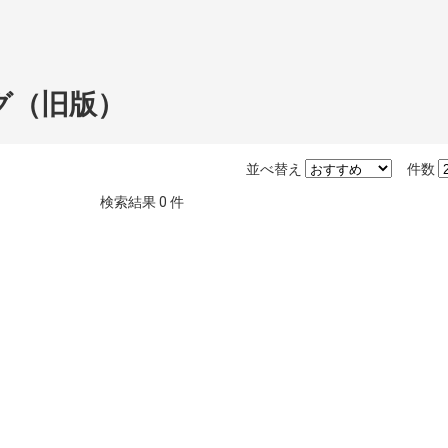
グ（旧版）
並べ替え
件数
検索結果
0
件