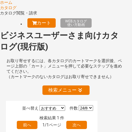
ホーム
カタログ
カタログ閲覧・請求
WEBカタログ
カート
使い方動画
ビジネスユーザーさま向けカタ
ログ(現行版)
お取り寄せするには、各カタログのカートマークを選択後、ペ
ージ上部の「カート」メニューを押して必要なステップを進め
てください。
（カートマークのないカタログはお取り寄せできません）
検索メニュー
並べ替え
件数
絞り込みの解除
検索結果
1
件
前へ
1/1ページ
次へ