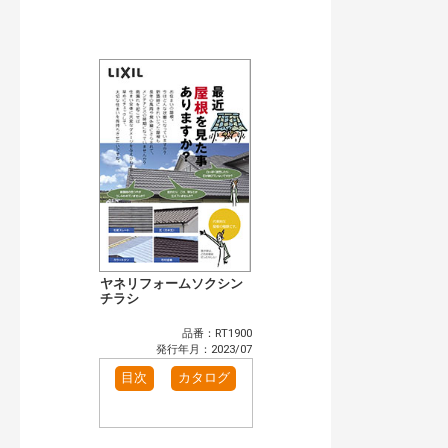
公開情報
現行版
旧版（WEBカタログ）
キーワード検索（あいまい）
検 索
目次も検索
おすすめハッシュタグ
まずはここから（1）
施工イメージ・アイデア集（1）
リフォームおすすめ（5）
省エネ住宅関連（4）
カテゴリー
窓・シャッター（4）
玄関ドア・引戸（7）
インテリア建材（7）
エクステリア（3）
ヤネリフォームソクシン
タイル建材（4）
チラシ
キッチン（2）
浴室（5）
洗面化粧室（6）
品番：RT1900
トイレ（3）
小型電気温水器（1）
発行年月：2023/07
水栓金具（3）
太陽光発電・屋根・外壁（1）
目次
カタログ
高性能住宅工法（3）
その他（2）
発行年で検索