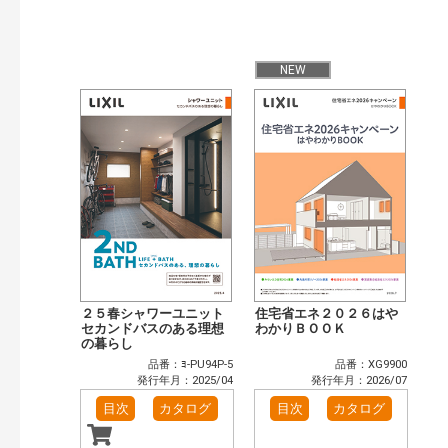
発行年で検索
開始年:
終了年:
NEW
検索
２５春シャワーユニット
住宅省エネ２０２６はや
セカンドバスのある理想
わかりＢＯＯＫ
の暮らし
品番：ﾖ-PU94P-5
品番：XG9900
発行年月：2025/04
発行年月：2026/07
目次
カタログ
目次
カタログ