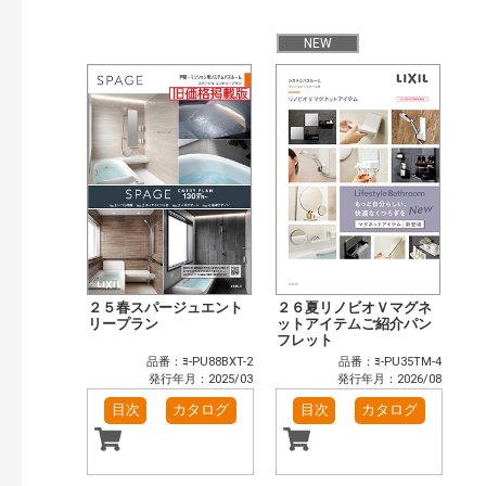
公開情報
現行版
旧版（WEBカタログ）
NEW
キーワード検索（あいまい）
検 索
目次も検索
おすすめハッシュタグ
まずはここから（5）
施工イメージ・アイデア集（10）
リフォームおすすめ（12）
省エネ住宅関連（1）
補助金・優遇制度を知る（2）
カテゴリー
窓・シャッター（4）
玄関ドア・引戸（7）
２５春スパージュエント
２６夏リノビオＶマグネ
インテリア建材（7）
リープラン
エクステリア（3）
ットアイテムご紹介パン
フレット
タイル建材（4）
キッチン（2）
品番：ﾖ-PU88BXT-2
品番：ﾖ-PU35TM-4
浴室（5）
洗面化粧室（6）
発行年月：2025/03
発行年月：2026/08
トイレ（3）
小型電気温水器（1）
目次
カタログ
目次
カタログ
水栓金具（3）
太陽光発電・屋根・外壁（1）
高性能住宅工法（3）
その他（2）