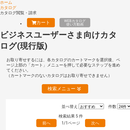
ホーム
カタログ
カタログ閲覧・請求
WEBカタログ
カート
使い方動画
ビジネスユーザーさま向けカタ
ログ(現行版)
お取り寄せするには、各カタログのカートマークを選択後、ペ
ージ上部の「カート」メニューを押して必要なステップを進め
てください。
（カートマークのないカタログはお取り寄せできません）
検索メニュー
並べ替え
件数
絞り込みの解除
検索結果
5
件
前へ
1/1ページ
次へ