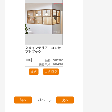
検 索
目次も検索
おすすめハッシュタグ
まずはここから（1）
施工イメージ・アイデア集（1）
リフォームおすすめ（2）
カテゴリー
窓・シャッター（2）
玄関ドア・引戸（1）
インテリア建材（1）
キッチン（1）
２４インテリア コンセ
プトブック
発行年で検索
開始年:
旧版
品番：VU2900
終了年:
発行年月：2024/01
検索
目次
カタログ
前へ
1/1ページ
次へ