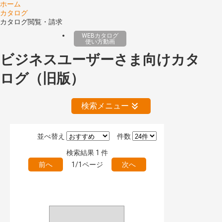
ホーム
カタログ
カタログ閲覧・請求
WEBカタログ
使い方動画
ビジネスユーザーさま向けカタ
ログ（旧版）
検索メニュー
並べ替え
件数
絞り込みの解除
検索結果
1
件
前へ
1/1ページ
次へ
公開情報
現行版
旧版（WEBカタログ）
キーワード検索（あいまい）