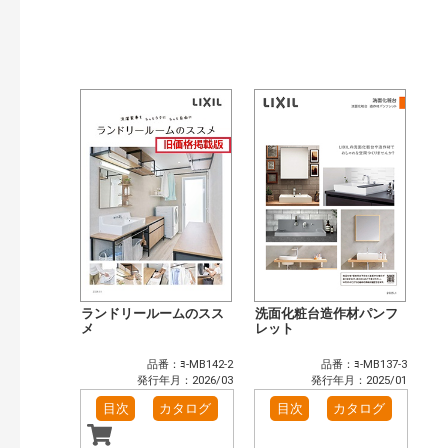
発行年で検索
開始年:
終了年:
検索
ランドリールームのスス
洗面化粧台造作材パンフ
メ
レット
品番：ﾖ-MB142-2
品番：ﾖ-MB137-3
発行年月：2026/03
発行年月：2025/01
目次
カタログ
目次
カタログ