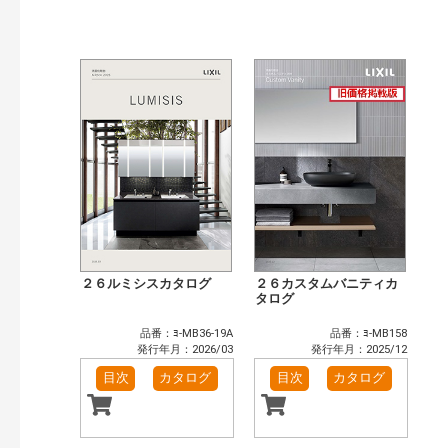
公開情報
現行版
旧版（WEBカタログ）
キーワード検索（あいまい）
検 索
目次も検索
おすすめハッシュタグ
まずはここから（6）
施工イメージ・アイデア集（4）
リフォームおすすめ（6）
省エネ住宅関連（1）
補助金・優遇制度を知る（1）
カタログ一覧＆使い方（1）
カテゴリー
窓・シャッター（14）
玄関ドア・引戸（6）
２６ルミシスカタログ
２６カスタムバニティカ
インテリア建材（10）
エクステリア（3）
タログ
キッチン（5）
浴室（12）
品番：ﾖ-MB36-19A
品番：ﾖ-MB158
洗面化粧室（6）
トイレ（3）
発行年月：2026/03
発行年月：2025/12
小型電気温水器（1）
水栓金具（3）
目次
カタログ
目次
カタログ
太陽光発電・屋根・外壁（5）
高性能住宅工法（4）
その他（2）