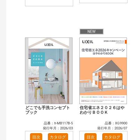
NEW
どこでも手洗コンセプト
住宅省エネ２０２６はや
ブック
わかりＢＯＯＫ
品番：ﾖ-MB117B-5
品番：XG9900
発行年月：2026/03
発行年月：2026/07
目次
カタログ
目次
カタログ