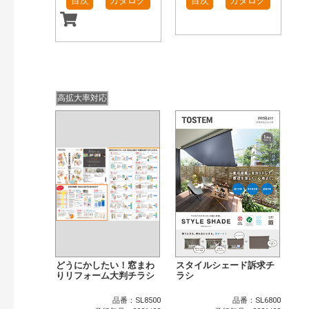
目次
カタログ
目次
カタログ
高拡大率対応
どうにかしたい！窓まわ
スタイルシェード訴求チ
りリフォーム大判チラシ
ラシ
品番：SL8500
品番：SL6800