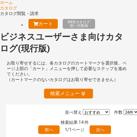
ホーム
カタログ
カタログ閲覧・請求
WEBカタログ
カート
使い方動画
ビジネスユーザーさま向けカタ
ログ(現行版)
お取り寄せするには、各カタログのカートマークを選択後、ペ
ージ上部の「カート」メニューを押して必要なステップを進め
てください。
（カートマークのないカタログはお取り寄せできません）
検索メニュー
並べ替え
件数
絞り込みの解除
検索結果
14
件
前へ
1/1ページ
次へ