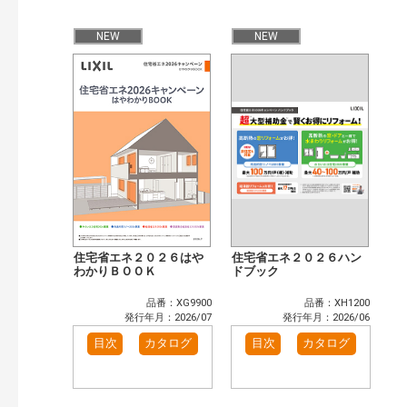
公開情報
現行版
旧版（WEBカタログ）
NEW
NEW
キーワード検索（あいまい）
検 索
目次も検索
おすすめハッシュタグ
まずはここから（4）
施工イメージ・アイデア集（1）
リフォームおすすめ（14）
省エネ住宅関連（3）
補助金・優遇制度を知る（2）
カタログ一覧＆使い方（1）
カテゴリー
窓・シャッター（14）
玄関ドア・引戸（6）
住宅省エネ２０２６はや
住宅省エネ２０２６ハン
インテリア建材（10）
わかりＢＯＯＫ
エクステリア（3）
ドブック
キッチン（5）
浴室（12）
品番：XG9900
品番：XH1200
洗面化粧室（6）
トイレ（3）
発行年月：2026/07
発行年月：2026/06
小型電気温水器（1）
水栓金具（3）
目次
カタログ
目次
カタログ
太陽光発電・屋根・外壁（5）
高性能住宅工法（4）
その他（2）