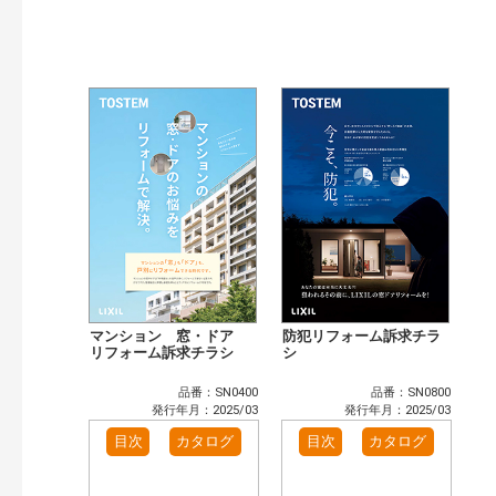
発行年で検索
開始年:
終了年:
検索
マンション 窓・ドア
防犯リフォーム訴求チラ
リフォーム訴求チラシ
シ
品番：SN0400
品番：SN0800
発行年月：2025/03
発行年月：2025/03
目次
カタログ
目次
カタログ