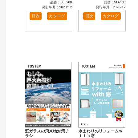
品番：SL6200
品番：SL6100
発行年月：2020/12
発行年月：2020/12
目次
カタログ
目次
カタログ
窓ガラスの飛来物対策チ
水まわりのリフォームｗ
ラシ
ｉｔｈ窓