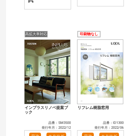
高拡大率対応
印刷物なし
インプラスリノベ提案ブ
リフレム樹脂窓用
ック
品番：SM3500
品番：ID1300
発行年月：2022/12
発行年月：2022/06