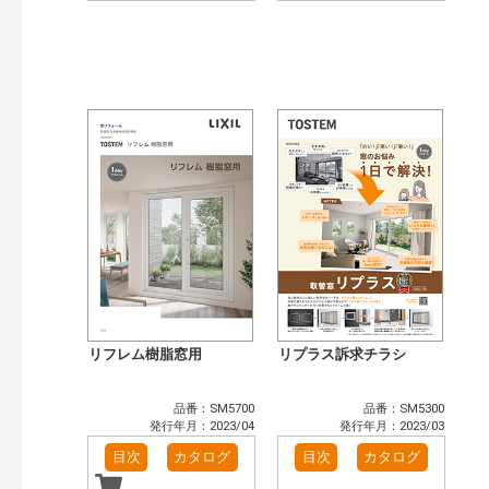
リフレム樹脂窓用
リプラス訴求チラシ
品番：SM5700
品番：SM5300
発行年月：2023/04
発行年月：2023/03
目次
カタログ
目次
カタログ