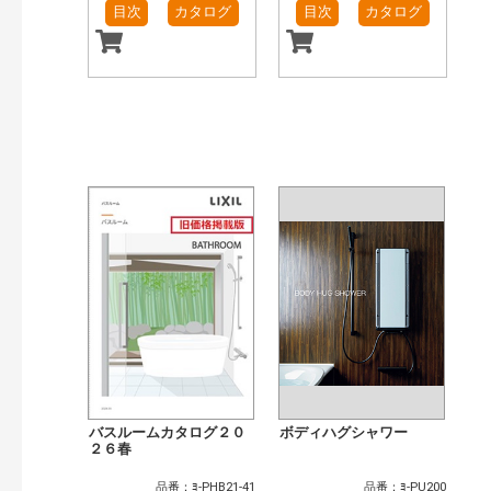
目次
カタログ
目次
カタログ
バスルームカタログ２０
ボディハグシャワー
２６春
品番：ﾖ-PHB21-41
品番：ﾖ-PU200