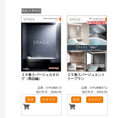
公開情報
現行版
旧版（WEBカタログ）
高拡大率対応
キーワード検索（あいまい）
検 索
目次も検索
おすすめハッシュタグ
まずはここから（5）
施工イメージ・アイデア集（10）
リフォームおすすめ（12）
省エネ住宅関連（1）
補助金・優遇制度を知る（2）
カテゴリー
窓・シャッター（14）
玄関ドア・引戸（6）
２６春スパージュカタロ
２５春スパージュエント
インテリア建材（10）
グ（商品編）
エクステリア（3）
リープラン
キッチン（5）
浴室（12）
品番：ﾖ-PU88A-13
品番：ﾖ-PU88BXT-2
洗面化粧室（6）
トイレ（3）
発行年月：2026/02
発行年月：2025/03
小型電気温水器（1）
水栓金具（3）
目次
カタログ
目次
カタログ
太陽光発電・屋根・外壁（5）
高性能住宅工法（4）
その他（2）