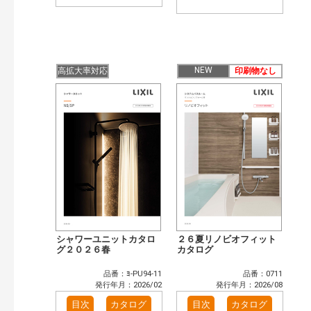
NEW
高拡大率対応
印刷物なし
シャワーユニットカタロ
２６夏リノビオフィット
グ２０２６春
カタログ
品番：ﾖ-PU94-11
品番：0711
発行年月：2026/02
発行年月：2026/08
目次
カタログ
目次
カタログ