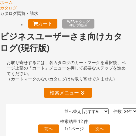
ホーム
カタログ
カタログ閲覧・請求
WEBカタログ
カート
使い方動画
ビジネスユーザーさま向けカタ
ログ(現行版)
お取り寄せするには、各カタログのカートマークを選択後、ペ
ージ上部の「カート」メニューを押して必要なステップを進め
てください。
（カートマークのないカタログはお取り寄せできません）
検索メニュー
並べ替え
件数
絞り込みの解除
検索結果
12
件
前へ
1/1ページ
次へ