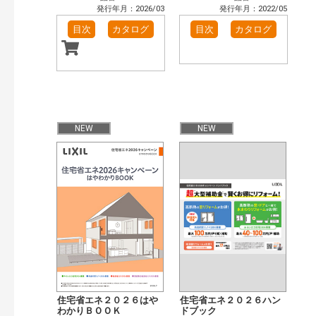
発行年月：2026/03
発行年月：2022/05
目次
カタログ
目次
カタログ
NEW
NEW
住宅省エネ２０２６はや
住宅省エネ２０２６ハン
わかりＢＯＯＫ
ドブック