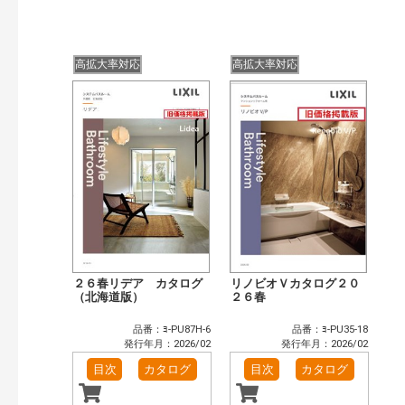
検索
高拡大率対応
高拡大率対応
２６春リデア カタログ
リノビオＶカタログ２０
（北海道版）
２６春
品番：ﾖ-PU87H-6
品番：ﾖ-PU35-18
発行年月：2026/02
発行年月：2026/02
目次
カタログ
目次
カタログ