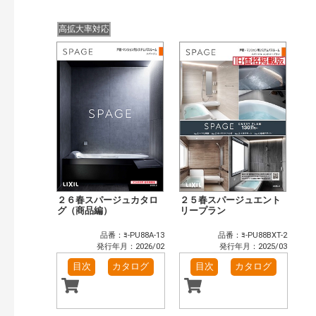
公開情報
現行版
旧版（WEBカタログ）
高拡大率対応
キーワード検索（あいまい）
検 索
目次も検索
おすすめハッシュタグ
まずはここから（5）
施工イメージ・アイデア集（10）
リフォームおすすめ（12）
省エネ住宅関連（1）
補助金・優遇制度を知る（2）
カテゴリー
窓・シャッター（1）
玄関ドア・引戸（5）
２６春スパージュカタロ
２５春スパージュエント
インテリア建材（6）
グ（商品編）
浴室（10）
リープラン
洗面化粧室（4）
トイレ（2）
品番：ﾖ-PU88A-13
品番：ﾖ-PU88BXT-2
太陽光発電・屋根・外壁（1）
発行年月：2026/02
発行年月：2025/03
発行年で検索
目次
カタログ
目次
カタログ
開始年:
終了年: