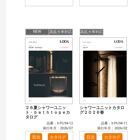
NEW
高拡大率対応
高拡大率対応
２６夏シャワーユニッ
シャワーユニットカタロ
ト・ｂａｔｈｔｏｐｅカ
グ２０２６春
タログ
品番：ﾖ-PU94-12
品番：ﾖ-PU94-11
発行年月：2026/07
発行年月：2026/02
目次
カタログ
目次
カタログ