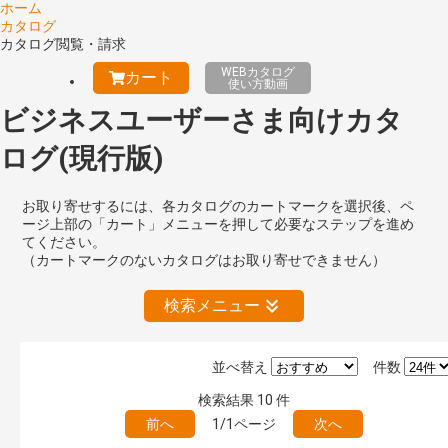
ホーム
カタログ
カタログ閲覧・請求
WEBカタログ
カート
使い方動画
ビジネスユーザーさま向けカタ
ログ(現行版)
お取り寄せするには、各カタログのカートマークを選択後、ペ
ージ上部の「カート」メニューを押して必要なステップを進め
てください。
（カートマークのないカタログはお取り寄せできません）
検索メニュー
並べ替え
件数
絞り込みの解除
検索結果
10
件
前へ
1/1ページ
次へ