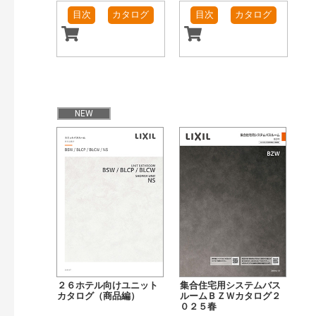
目次
カタログ
目次
カタログ
NEW
２６ホテル向けユニット
集合住宅用システムバス
カタログ（商品編）
ルームＢＺＷカタログ２
０２５春