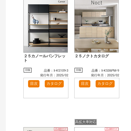
検 索
目次も検索
おすすめハッシュタグ
まずはここから（1）
施工イメージ・アイデア集（4）
リフォームおすすめ（4）
カテゴリー
玄関ドア・引戸（11）
インテリア建材（1）
インテリアファブリック（1）
エクステリア（5）
２５カノールパンフレッ
２５ノクトカタログ
タイル建材（2）
ト
キッチン（4）
浴室（7）
洗面化粧室（1）
旧版
旧版
品番：ﾖ-KS109-3
品番：ﾖ-KS06PM-9
発行年月：2025/02
発行年月：2025/02
発行年で検索
目次
カタログ
目次
カタログ
開始年:
終了年:
検索
高拡大率対応