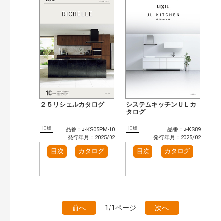
２５リシェルカタログ
システムキッチンＵＬカ
タログ
旧版
旧版
品番：ﾖ-KS05PM-10
品番：ﾖ-KS89
発行年月：2025/02
発行年月：2025/02
目次
カタログ
目次
カタログ
前へ
1/1ページ
次へ