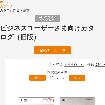
ホーム
カタログ
カタログ閲覧・請求
WEBカタログ
使い方動画
ビジネスユーザーさま向けカタ
ログ（旧版）
検索メニュー
並べ替え
件数
絞り込みの解除
検索結果
4
件
前へ
1/1ページ
次へ
公開情報
現行版
旧版（WEBカタログ）
キーワード検索（あいまい）