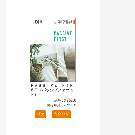
公開情報
現行版
旧版（WEBカタログ）
キーワード検索（あいまい）
検 索
目次も検索
おすすめハッシュタグ
まずはここから（2）
リフォームおすすめ（2）
省エネ住宅関連（5）
補助金・優遇制度を知る（1）
カテゴリー
窓・シャッター（2）
玄関ドア・引戸（2）
インテリア建材（2）
エクステリア（2）
ＰＡＳＳＩＶＥ ＦＩＲ
キッチン（2）
ＳＴ（パッシブファース
浴室（2）
ト）
洗面化粧室（1）
トイレ（2）
品番：XG5200
小型電気温水器（1）
水栓金具（1）
発行年月：2025/03
高性能住宅工法（2）
その他（1）
目次
カタログ
発行年で検索
開始年:
終了年: