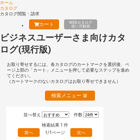
ホーム
カタログ
カタログ閲覧・請求
WEBカタログ
カート
使い方動画
ビジネスユーザーさま向けカタ
ログ(現行版)
お取り寄せするには、各カタログのカートマークを選択後、ペ
ージ上部の「カート」メニューを押して必要なステップを進め
てください。
（カートマークのないカタログはお取り寄せできません）
検索メニュー
並べ替え
件数
絞り込みの解除
検索結果
1
件
前へ
1/1ページ
次へ