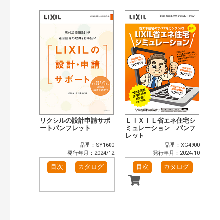
目次も検索
おすすめハッシュタグ
まずはここから（3）
リフォームおすすめ（3）
省エネ住宅関連（3）
補助金・優遇制度を知る（2）
カテゴリー
窓・シャッター（2）
玄関ドア・引戸（1）
インテリア建材（1）
エクステリア（1）
キッチン（1）
浴室（1）
洗面化粧室（1）
トイレ（1）
リクシルの設計申請サポ
ＬＩＸＩＬ省エネ住宅シ
小型電気温水器（1）
太陽光発電・屋根・外壁（4）
ートパンフレット
ミュレーション パンフ
レット
高性能住宅工法（3）
その他（4）
品番：SY1600
品番：XG4900
発行年で検索
発行年月：2024/12
発行年月：2024/10
開始年:
目次
カタログ
目次
カタログ
終了年:
検索