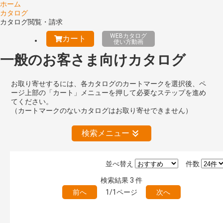
ホーム
カタログ
カタログ閲覧・請求
WEBカタログ
カート
使い方動画
一般のお客さま向けカタログ
お取り寄せするには、各カタログのカートマークを選択後、ペ
ージ上部の「カート」メニューを押して必要なステップを進め
てください。
（カートマークのないカタログはお取り寄せできません）
検索メニュー
並べ替え
件数
絞り込みの解除
検索結果
3
件
前へ
1/1ページ
次へ
キーワード検索（あいまい）
検 索