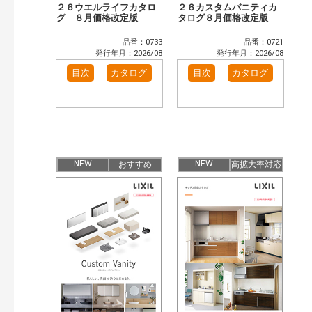
２６ウエルライフカタロ
２６カスタムバニティカ
グ ８月価格改定版
タログ８月価格改定版
品番：0733
品番：0721
発行年月：2026/08
発行年月：2026/08
目次
カタログ
目次
カタログ
NEW
NEW
おすすめ
高拡大率対応