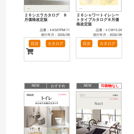
２６シエラカタログ ８
２６シャワートイレシー
月価格改定版
トタイプカタログ８月価
格改定版
品番：ﾖ-KS07PM-11
品番：ｾ-CW15-24
発行年月：2026/08
発行年月：2026/08
目次
カタログ
目次
カタログ
NEW
NEW
おすすめ
印刷物なし