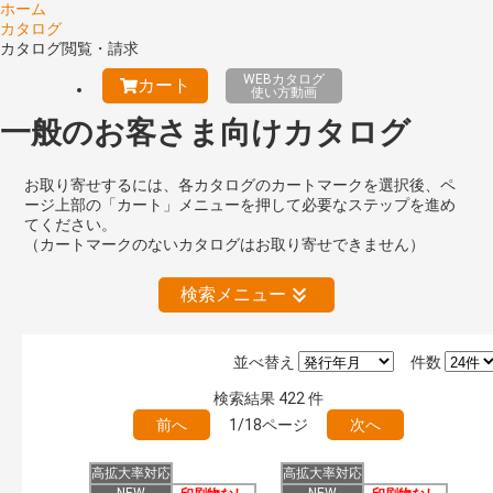
ホーム
カタログ
カタログ閲覧・請求
WEBカタログ
カート
使い方動画
一般のお客さま向けカタログ
お取り寄せするには、各カタログのカートマークを選択後、ペ
ージ上部の「カート」メニューを押して必要なステップを進め
てください。
（カートマークのないカタログはお取り寄せできません）
検索メニュー
並べ替え
件数
キーワード検索（あいまい）
検索結果
422
件
検 索
目次も検索
前へ
1/18ページ
次へ
おすすめハッシュタグ
高拡大率対応
高拡大率対応