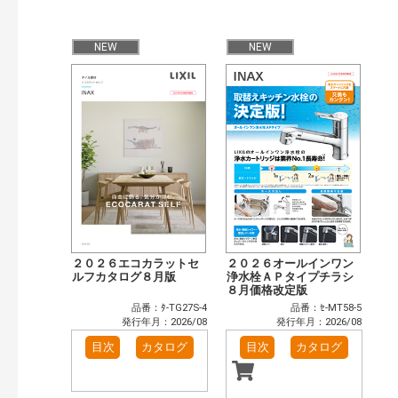
NEW
NEW
２０２６エコカラットセ
２０２６オールインワン
ルフカタログ８月版
浄水栓ＡＰタイプチラシ
８月価格改定版
品番：ﾀ-TG27S-4
品番：ｾ-MT58-5
発行年月：2026/08
発行年月：2026/08
目次
カタログ
目次
カタログ