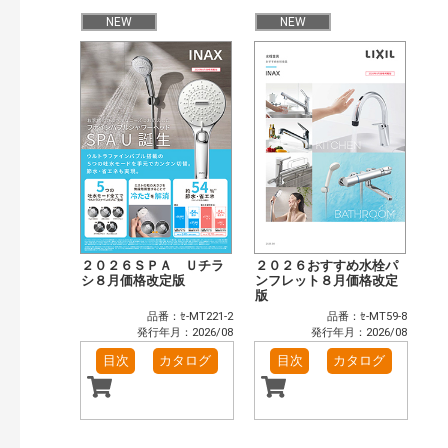
NEW
NEW
２０２６ＳＰＡ Ｕチラ
２０２６おすすめ水栓パ
シ８月価格改定版
ンフレット８月価格改定
版
品番：ｾ-MT221-2
品番：ｾ-MT59-8
発行年月：2026/08
発行年月：2026/08
目次
カタログ
目次
カタログ