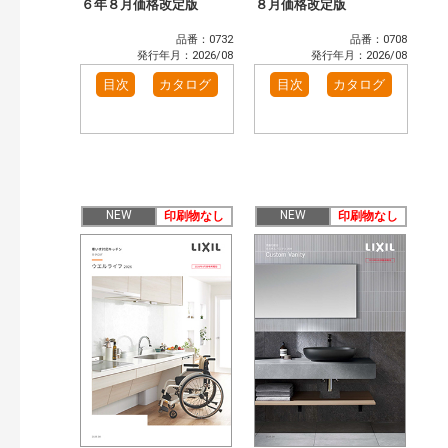
６年８月価格改定版
８月価格改定版
品番：0732
品番：0708
発行年月：2026/08
発行年月：2026/08
目次
カタログ
目次
カタログ
NEW
NEW
印刷物なし
印刷物なし