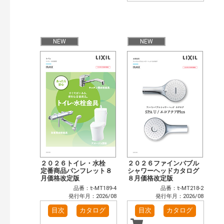
NEW
NEW
２０２６トイレ・水栓
２０２６ファインバブル
定番商品パンフレット８
シャワーヘッドカタログ
月価格改定版
８月価格改定版
品番：ｾ-MT189-4
品番：ｾ-MT218-2
発行年月：2026/08
発行年月：2026/08
目次
カタログ
目次
カタログ