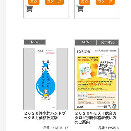
目次
カタログ
目次
カタログ
NEW
NEW
おすすめ
２０２６浄水栓ハンドブ
２０２６年ＥＸＴ総合カ
ック８月価格改定版
タログ別冊価格表使い方
のご案内
品番：ｾ-MT51-13
品番：EV3800