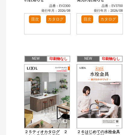
品番：EV2300
品番：EV3700
発行年月：2026/08
発行年月：2026/08
目次
カタログ
目次
カタログ
NEW
NEW
印刷物なし
印刷物なし
２５ティオカタログ ２
２６はじめての水栓金具