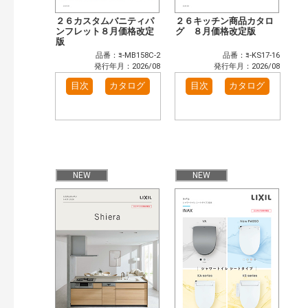
２６カスタムバニティパ
２６キッチン商品カタロ
ンフレット８月価格改定
グ ８月価格改定版
版
品番：ﾖ-MB158C-2
品番：ﾖ-KS17-16
発行年月：2026/08
発行年月：2026/08
目次
カタログ
目次
カタログ
NEW
NEW