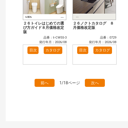
２６トイレはじめての選
２６ノクトカタログ ８
び方ガイド８月価格改定
月価格改定版
版
品番：ｾ-CW55-3
品番：0729
発行年月：2026/08
発行年月：2026/08
目次
カタログ
目次
カタログ
前へ
1/18ページ
次へ