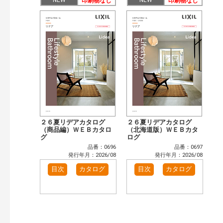
NEW
NEW
まずはここから（34）
印刷物なし
施工イメージ・アイデア集（25）
印刷物なし
リフォームおすすめ（53）
省エネ住宅関連（11）
補助金・優遇制度を知る（4）
カタログ一覧＆使い方（2）
カテゴリー
窓・シャッター（67）
玄関ドア・引戸（26）
インテリア建材（29）
エクステリア（65）
タイル建材（17）
キッチン（17）
浴室（24）
洗面化粧室（15）
トイレ（23）
小型電気温水器（2）
水栓金具（23）
太陽光発電・屋根・外壁（64）
２６夏リデアカタログ
２６夏リデアカタログ
高性能住宅工法（33）
ビル・マンション・店舗（2）
（商品編）ＷＥＢカタロ
（北海道版）ＷＥＢカタ
グ
ログ
その他（30）
品番：0696
品番：0697
発行年で検索
発行年月：2026/08
発行年月：2026/08
開始年:
目次
カタログ
目次
カタログ
終了年:
検索