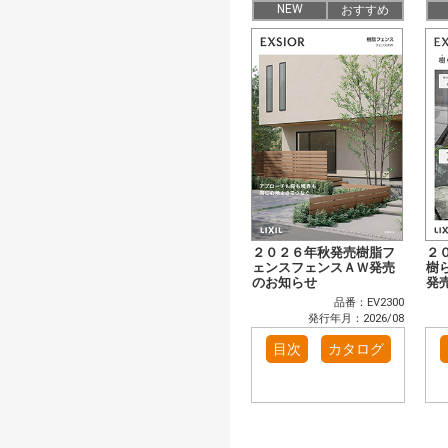
NEW
おすすめ
２０２６年秋発売樹脂フ
２
ェンスフェンスＡＷ発売
樹
のお知らせ
発
品番：EV2300
発行年月：2026/08
目次
カタログ