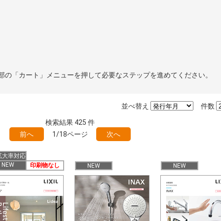
部の「カート」メニューを押して必要なステップを進めてください。
並べ替え
件数
検索結果
425
件
前へ
1/18ページ
次へ
拡大率対応
NEW
印刷物なし
NEW
NEW