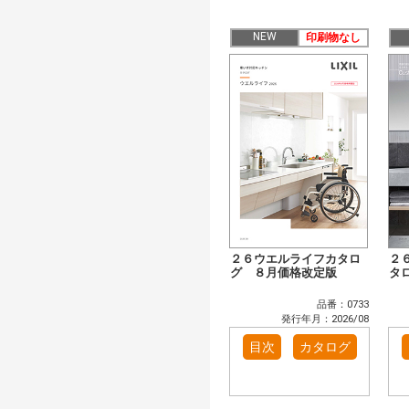
NEW
印刷物なし
２６ウエルライフカタロ
２
グ ８月価格改定版
タ
品番：0733
発行年月：2026/08
目次
カタログ