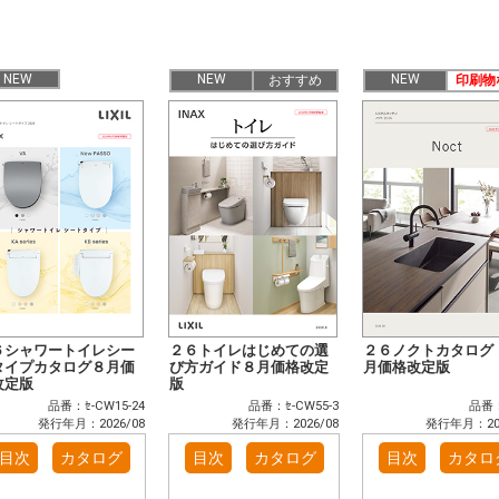
NEW
NEW
NEW
おすすめ
印刷物
６シャワートイレシー
２６トイレはじめての選
２６ノクトカタログ
タイプカタログ８月価
び方ガイド８月価格改定
月価格改定版
改定版
版
品番：ｾ-CW15-24
品番：ｾ-CW55-3
品番：
発行年月：2026/08
発行年月：2026/08
発行年月：202
目次
カタログ
目次
カタログ
目次
カタロ