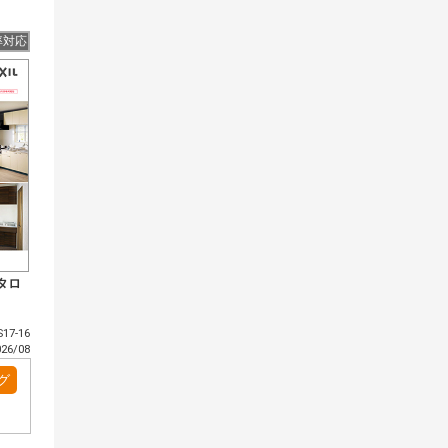
率対応
タロ
17-16
6/08
グ