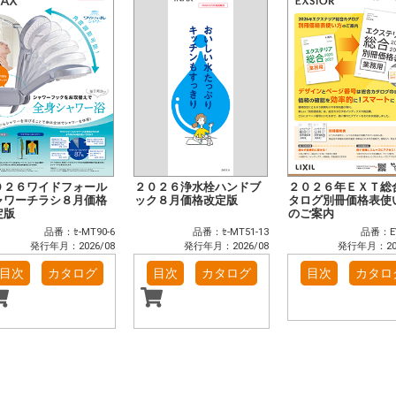
０２６ワイドフォール
２０２６浄水栓ハンドブ
２０２６年ＥＸＴ総
ャワーチラシ８月価格
ック８月価格改定版
タログ別冊価格表使
定版
のご案内
品番：ｾ-MT90-6
品番：ｾ-MT51-13
品番：EV
発行年月：2026/08
発行年月：2026/08
発行年月：202
目次
カタログ
目次
カタログ
目次
カタロ