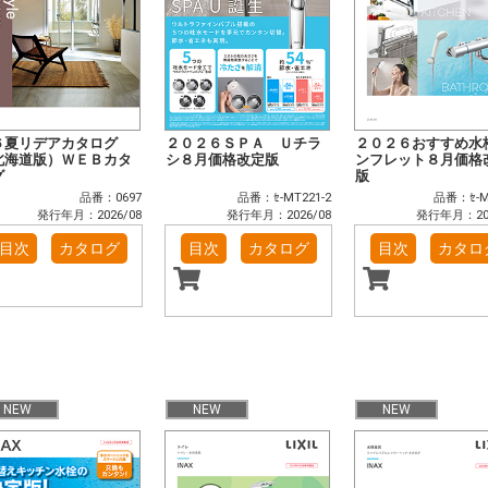
６夏リデアカタログ
２０２６ＳＰＡ Ｕチラ
２０２６おすすめ水
北海道版）ＷＥＢカタ
シ８月価格改定版
ンフレット８月価格
グ
版
品番：0697
品番：ｾ-MT221-2
品番：ｾ-M
発行年月：2026/08
発行年月：2026/08
発行年月：202
目次
カタログ
目次
カタログ
目次
カタロ
NEW
NEW
NEW