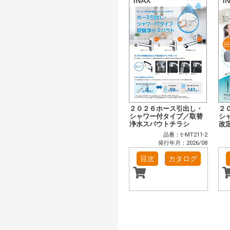
２０２６ホース引出し・
２
シャワー付タイプ／取替
シ
浄水スパウトチラシ
改
品番：ｾ-MT211-2
発行年月：2026/08
目次
カタログ