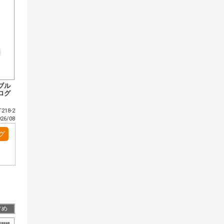
ブル
ログ
218-2
6/08
グ
すめ