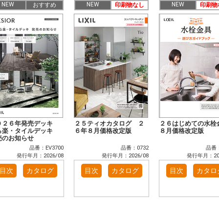
NEW
NEW
NEW
おすすめ
印刷物なし
印刷物
０２６年発売デッキ
２５ティオカタログ ２
２６はじめての水栓
ら楽・タイルデッキ
６年８月価格改定版
８月価格改定版
売のお知らせ
品番：EV3700
品番：0732
品番：
発行年月：2026/08
発行年月：2026/08
発行年月：202
目次
カタログ
目次
カタログ
目次
カタロ