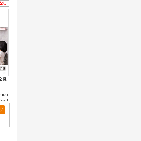
なし
金具
0708
6/08
グ