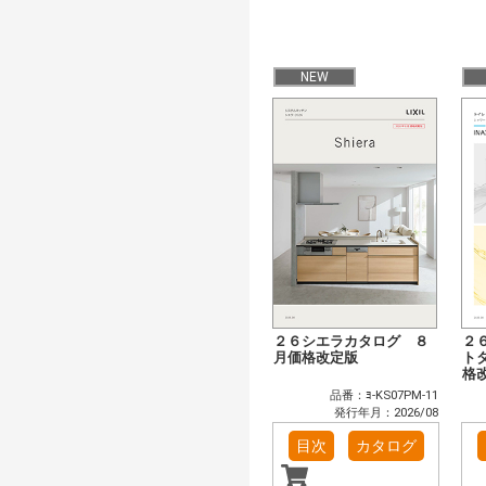
NEW
２６シエラカタログ ８
２
月価格改定版
ト
格
品番：ﾖ-KS07PM-11
発行年月：2026/08
目次
カタログ