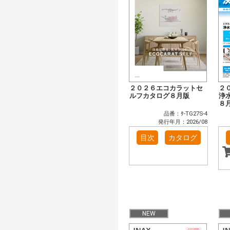
２０２６エコカラットセ
２
ルフカタログ８月版
浄
８
品番：ﾀ-TG27S-4
発行年月：2026/08
目次
カタログ
NEW