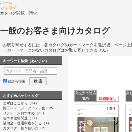
ホーム
カタログ
カタログ閲覧・請求
一般のお客さま向けカタログ
お取り寄せするには、各カタログのカートマークを選択後、ページ上
（カートマークのないカタログはお取り寄せできません）
キーワード検索（あいまい）
検 索
目次も検索
高拡大率対応
高
おすすめハッシュタグ
NEW
印刷物なし
まずはここから（34）
施工イメージ・アイデア集（25）
リフォームおすすめ（53）
省エネ住宅関連（11）
補助金・優遇制度を知る（4）
カタログ一覧＆使い方（2）