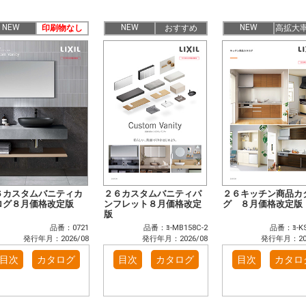
NEW
NEW
NEW
印刷物なし
おすすめ
高拡大
６カスタムバニティカ
２６カスタムバニティパ
２６キッチン商品カ
ログ８月価格改定版
ンフレット８月価格改定
グ ８月価格改定版
版
品番：0721
品番：ﾖ-MB158C-2
品番：ﾖ-KS
発行年月：2026/08
発行年月：2026/08
発行年月：202
目次
カタログ
目次
カタログ
目次
カタロ