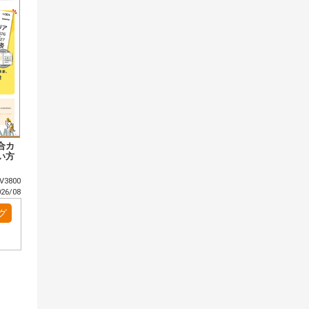
合カ
い方
3800
6/08
グ