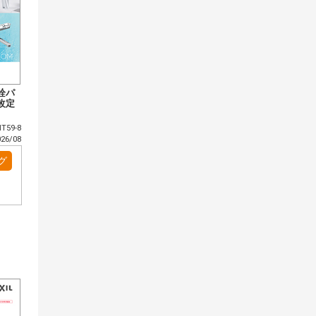
栓パ
改定
T59-8
6/08
グ