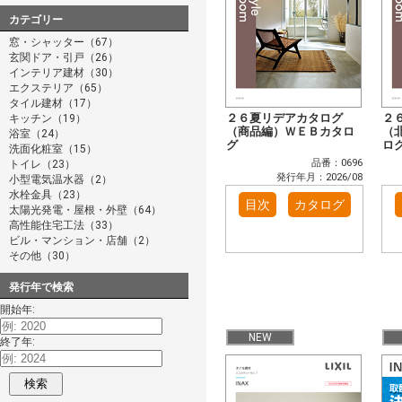
カテゴリー
窓・シャッター（67）
玄関ドア・引戸（26）
インテリア建材（30）
エクステリア（65）
タイル建材（17）
２６夏リデアカタログ
２
キッチン（19）
（商品編）ＷＥＢカタロ
（
浴室（24）
グ
ロ
洗面化粧室（15）
品番：0696
トイレ（23）
発行年月：2026/08
小型電気温水器（2）
水栓金具（23）
目次
カタログ
太陽光発電・屋根・外壁（64）
高性能住宅工法（33）
ビル・マンション・店舗（2）
その他（30）
発行年で検索
開始年:
NEW
終了年:
検索