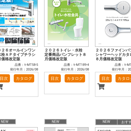
０２６オールインワン
２０２６トイレ・水栓
２０２６ファインバ
水栓ＡＰタイプチラシ
定番商品パンフレット８
シャワーヘッドカタ
月価格改定版
月価格改定版
８月価格改定版
品番：ｾ-MT58-5
品番：ｾ-MT189-4
品番：ｾ-MT
発行年月：2026/08
発行年月：2026/08
発行年月：202
目次
カタログ
目次
カタログ
目次
カタロ
NEW
NEW
NEW
おす