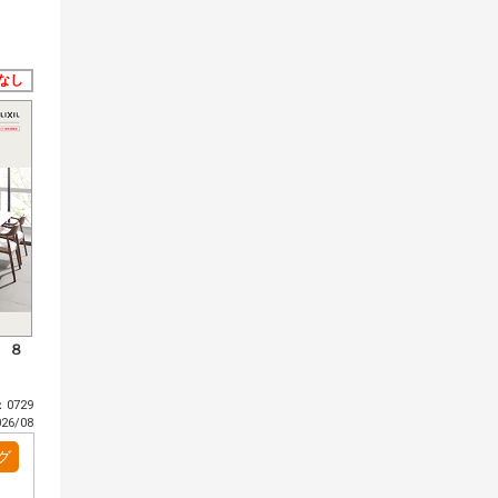
なし
 ８
0729
6/08
グ