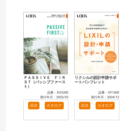
ＰＡＳＳＩＶＥ ＦＩＲ
リクシルの設計申請サポ
ＳＴ（パッシブファース
ートパンフレット
ト）
品番：XG5200
品番：SY1600
発行年月：2025/03
発行年月：2024/12
目次
カタログ
目次
カタログ