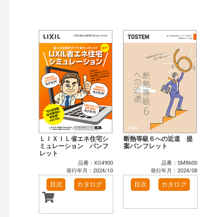
ＬＩＸＩＬ省エネ住宅シ
断熱等級６への近道 提
ミュレーション パンフ
案パンフレット
レット
品番：XG4900
品番：SM8600
発行年月：2024/10
発行年月：2024/08
目次
カタログ
目次
カタログ