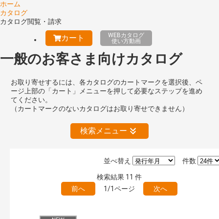
ホーム
カタログ
カタログ閲覧・請求
WEBカタログ
カート
使い方動画
一般のお客さま向けカタログ
お取り寄せするには、各カタログのカートマークを選択後、ペ
ージ上部の「カート」メニューを押して必要なステップを進め
てください。
（カートマークのないカタログはお取り寄せできません）
検索メニュー
並べ替え
件数
キーワード検索（あいまい）
検索結果
11
件
検 索
目次も検索
前へ
1/1ページ
次へ
おすすめハッシュタグ