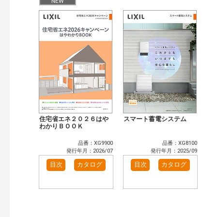
まずはここから（34）
施工イメージ・アイデア集（25）
NEW
リフォームおすすめ（53）
省エネ住宅関連（11）
補助金・優遇制度を知る（4）
カタログ一覧＆使い方（2）
カテゴリー
窓・シャッター（2）
玄関ドア・引戸（1）
インテリア建材（1）
エクステリア（1）
キッチン（1）
浴室（1）
洗面化粧室（1）
トイレ（1）
小型電気温水器（1）
太陽光発電・屋根・外壁（4）
高性能住宅工法（3）
その他（4）
住宅省エネ２０２６はや
スマート蓄電システム
わかりＢＯＯＫ
発行年で検索
開始年:
品番：XG9900
品番：XG8100
終了年:
発行年月：2026/07
発行年月：2025/09
検索
目次
カタログ
目次
カタログ