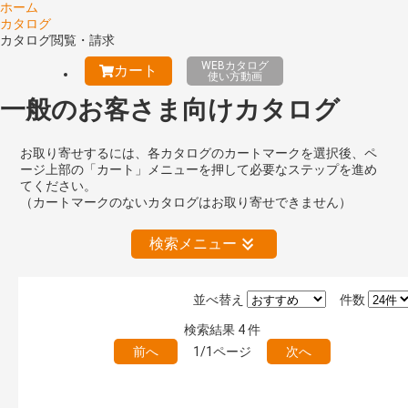
ホーム
カタログ
カタログ閲覧・請求
WEBカタログ
カート
使い方動画
一般のお客さま向けカタログ
お取り寄せするには、各カタログのカートマークを選択後、ペ
ージ上部の「カート」メニューを押して必要なステップを進め
てください。
（カートマークのないカタログはお取り寄せできません）
検索メニュー
並べ替え
件数
絞り込みの解除
検索結果
4
件
前へ
1/1ページ
次へ
キーワード検索（あいまい）
検 索