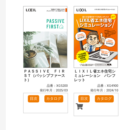
目次も検索
おすすめハッシュタグ
まずはここから（2）
リフォームおすすめ（2）
省エネ住宅関連（4）
補助金・優遇制度を知る（1）
カテゴリー
窓・シャッター（2）
玄関ドア・引戸（1）
インテリア建材（1）
エクステリア（1）
キッチン（1）
浴室（1）
洗面化粧室（1）
トイレ（1）
ＰＡＳＳＩＶＥ ＦＩＲ
ＬＩＸＩＬ省エネ住宅シ
小型電気温水器（1）
太陽光発電・屋根・外壁（4）
ＳＴ（パッシブファース
ミュレーション パンフ
ト）
レット
高性能住宅工法（3）
その他（4）
品番：XG5200
品番：XG4900
発行年で検索
発行年月：2025/03
発行年月：2024/10
開始年:
目次
カタログ
目次
カタログ
終了年:
検索