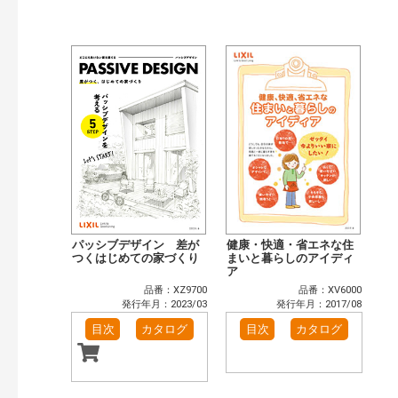
パッシブデザイン 差が
健康・快適・省エネな住
つくはじめての家づくり
まいと暮らしのアイディ
ア
品番：XZ9700
品番：XV6000
発行年月：2023/03
発行年月：2017/08
目次
カタログ
目次
カタログ