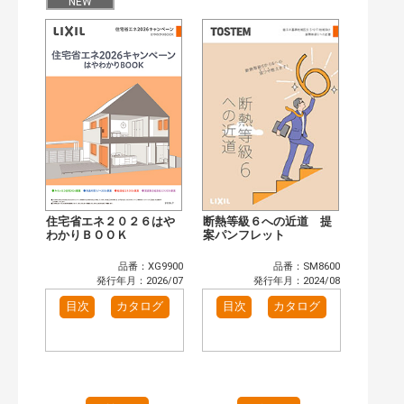
目次も検索
NEW
おすすめハッシュタグ
まずはここから（3）
施工イメージ・アイデア集（1）
リフォームおすすめ（11）
省エネ住宅関連（2）
補助金・優遇制度を知る（1）
カタログ一覧＆使い方（1）
カテゴリー
窓・シャッター（2）
玄関ドア・引戸（1）
インテリア建材（1）
エクステリア（1）
キッチン（1）
浴室（1）
住宅省エネ２０２６はや
断熱等級６への近道 提
洗面化粧室（1）
トイレ（1）
わかりＢＯＯＫ
案パンフレット
小型電気温水器（1）
太陽光発電・屋根・外壁（4）
品番：XG9900
品番：SM8600
高性能住宅工法（3）
その他（4）
発行年月：2026/07
発行年月：2024/08
発行年で検索
目次
カタログ
目次
カタログ
開始年:
終了年:
検索