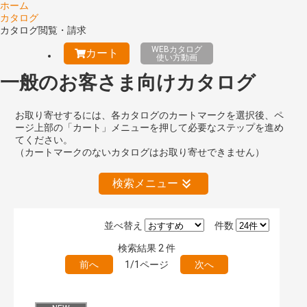
ホーム
カタログ
カタログ閲覧・請求
WEBカタログ
カート
使い方動画
一般のお客さま向けカタログ
お取り寄せするには、各カタログのカートマークを選択後、ペ
ージ上部の「カート」メニューを押して必要なステップを進め
てください。
（カートマークのないカタログはお取り寄せできません）
検索メニュー
並べ替え
件数
絞り込みの解除
検索結果
2
件
前へ
1/1ページ
次へ
キーワード検索（あいまい）
検 索