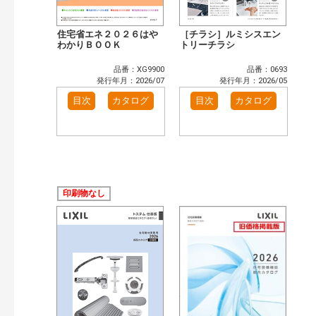
住宅省エネ２０２６はや
［チラシ］ルミシスエン
わかりＢＯＯＫ
トリーチラシ
品番：XG9900
品番：0693
発行年月：2026/07
発行年月：2026/05
目次
カタログ
目次
カタログ
印刷物なし