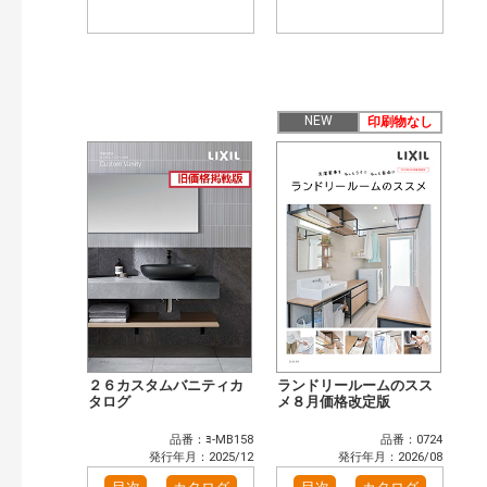
NEW
印刷物なし
２６カスタムバニティカ
ランドリールームのスス
タログ
メ８月価格改定版
品番：ﾖ-MB158
品番：0724
発行年月：2025/12
発行年月：2026/08