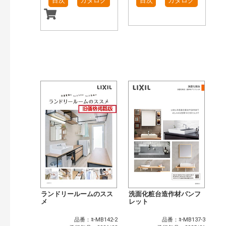
目次
カタログ
目次
カタログ
ランドリールームのスス
洗面化粧台造作材パンフ
メ
レット
品番：ﾖ-MB142-2
品番：ﾖ-MB137-3