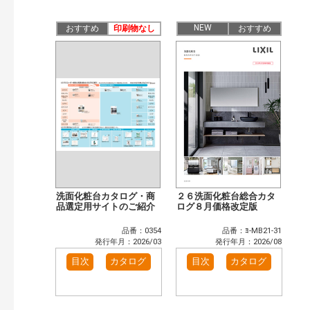
公開情報
現行版
旧版（WEBカタログ）
NEW
おすすめ
印刷物なし
おすすめ
キーワード検索（あいまい）
検 索
目次も検索
おすすめハッシュタグ
まずはここから（6）
施工イメージ・アイデア集（4）
リフォームおすすめ（6）
省エネ住宅関連（1）
補助金・優遇制度を知る（1）
カタログ一覧＆使い方（1）
カテゴリー
窓・シャッター（102）
玄関ドア・引戸（39）
洗面化粧台カタログ・商
２６洗面化粧台総合カタ
インテリア建材（48）
品選定用サイトのご紹介
エクステリア（115）
ログ８月価格改定版
タイル建材（36）
水まわり（6）
品番：0354
品番：ﾖ-MB21-31
キッチン（37）
浴室（47）
発行年月：2026/03
発行年月：2026/08
洗面化粧室（31）
トイレ（61）
目次
カタログ
目次
カタログ
小型電気温水器（11）
水栓金具（46）
太陽光発電・屋根・外壁（90）
高性能住宅工法（55）
ビル・マンション・店舗（74）
各種施設用設備機器（8）