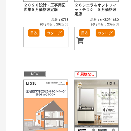
２０２６設計・工事用図
２６シエラ＆オフトフィ
面集８月価格改定版
ットチラシ ８月価格改
定版
品番：0713
品番：ﾖ-KS07-16SO
発行年月：2026/08
発行年月：2026/08
目次
カタログ
目次
カタログ
NEW
印刷物なし