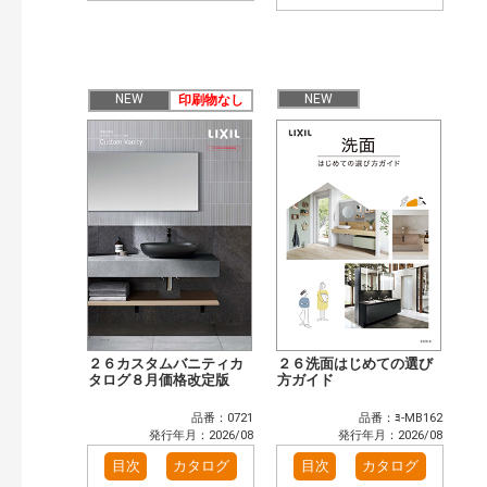
NEW
NEW
印刷物なし
２６カスタムバニティカ
２６洗面はじめての選び
タログ８月価格改定版
方ガイド
品番：0721
品番：ﾖ-MB162
発行年月：2026/08
発行年月：2026/08
目次
カタログ
目次
カタログ