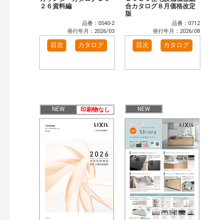
２６資料編
合カタログ８月価格改定
版
品番：0540-2
品番：0712
発行年月：2026/03
発行年月：2026/08
目次
カタログ
目次
カタログ
NEW
NEW
印刷物なし