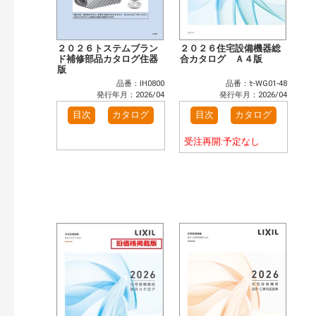
２０２６トステムブラン
２０２６住宅設備機器総
ド補修部品カタログ住器
合カタログ Ａ４版
版
品番：IH0800
品番：ｾ-WG01-48
発行年月：2026/04
発行年月：2026/04
目次
カタログ
目次
カタログ
受注再開:予定なし