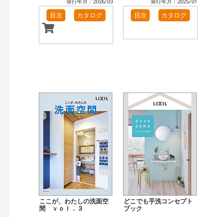
発行年月：2026/03
発行年月：2025/01
目次
カタログ
目次
カタログ
ここが、わたしの洗面空
どこでも手洗コンセプト
間 ｖｏｌ．３
ブック