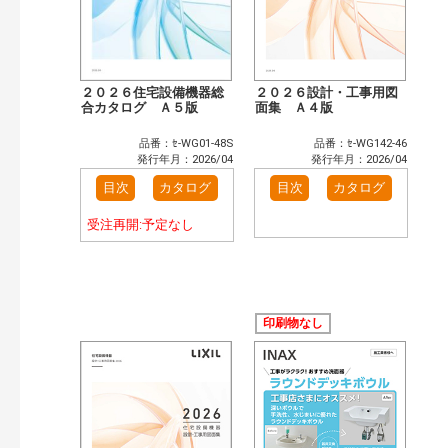
２０２６住宅設備機器総
２０２６設計・工事用図
合カタログ Ａ５版
面集 Ａ４版
品番：ｾ-WG01-48S
品番：ｾ-WG142-46
発行年月：2026/04
発行年月：2026/04
目次
カタログ
目次
カタログ
受注再開:予定なし
印刷物なし