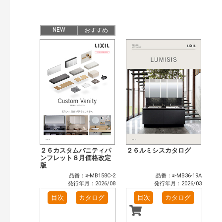
その他（41）
発行年で検索
NEW
おすすめ
開始年:
終了年:
検索
２６カスタムバニティパ
２６ルミシスカタログ
ンフレット８月価格改定
版
品番：ﾖ-MB158C-2
品番：ﾖ-MB36-19A
発行年月：2026/08
発行年月：2026/03
目次
カタログ
目次
カタログ