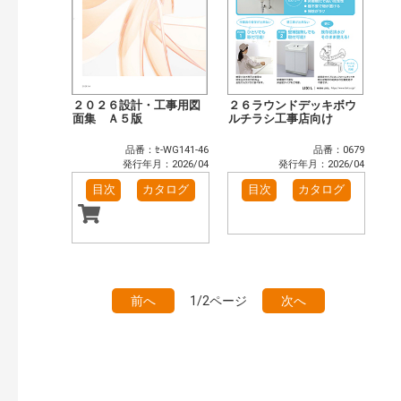
２０２６設計・工事用図
２６ラウンドデッキボウ
面集 Ａ５版
ルチラシ工事店向け
品番：ｾ-WG141-46
品番：0679
発行年月：2026/04
発行年月：2026/04
目次
カタログ
目次
カタログ
前へ
1/2ページ
次へ