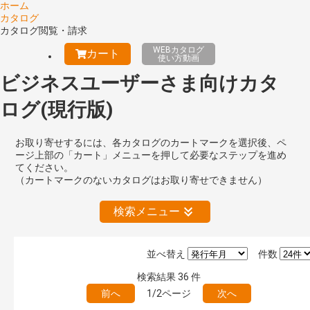
ホーム
カタログ
カタログ閲覧・請求
WEBカタログ
カート
使い方動画
ビジネスユーザーさま向けカタ
ログ(現行版)
お取り寄せするには、各カタログのカートマークを選択後、ペ
ージ上部の「カート」メニューを押して必要なステップを進め
てください。
（カートマークのないカタログはお取り寄せできません）
検索メニュー
並べ替え
件数
公開情報
検索結果
36
件
現行版
旧版（WEBカタログ）
前へ
1/2ページ
次へ
キーワード検索（あいまい）