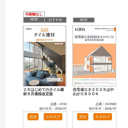
検索
印刷物なし
NEW
おすすめ
NEW
２６はじめてのタイル建
住宅省エネ２０２６はや
材８月価格改定版
わかりＢＯＯＫ
品番：0743
品番：XG9900
発行年月：2026/07
発行年月：2026/07
目次
カタログ
目次
カタログ