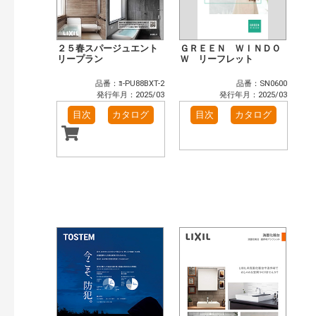
２５春スパージュエント
ＧＲＥＥＮ ＷＩＮＤＯ
リープラン
Ｗ リーフレット
品番：ﾖ-PU88BXT-2
品番：SN0600
発行年月：2025/03
発行年月：2025/03
目次
カタログ
目次
カタログ