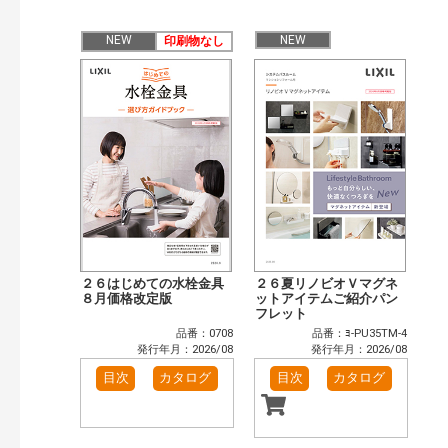
検 索
目次も検索
NEW
NEW
印刷物なし
おすすめハッシュタグ
まずはここから（36）
施工イメージ・アイデア集（29）
リフォームおすすめ（59）
省エネ住宅関連（14）
補助金・優遇制度を知る（5）
カタログ一覧＆使い方（8）
カテゴリー
窓・シャッター（4）
玄関ドア・引戸（7）
インテリア建材（7）
エクステリア（3）
タイル建材（4）
キッチン（2）
浴室（5）
洗面化粧室（6）
２６はじめての水栓金具
２６夏リノビオＶマグネ
８月価格改定版
ットアイテムご紹介パン
トイレ（3）
小型電気温水器（1）
フレット
水栓金具（3）
太陽光発電・屋根・外壁（1）
品番：0708
品番：ﾖ-PU35TM-4
発行年月：2026/08
発行年月：2026/08
高性能住宅工法（3）
その他（2）
目次
カタログ
目次
カタログ
発行年で検索
開始年:
終了年: