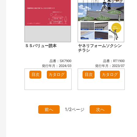
ＳＳバリュー読本
ヤネリフォームソクシン
チラシ
品番：SX7900
品番：RT1900
発行年月：2024/03
発行年月：2023/07
目次
カタログ
目次
カタログ
前へ
1/2ページ
次へ