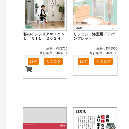
私のインテリアｗｉｔｈ
リシェント浴室用ドアパ
ＬＩＸＩＬ ２０２４
ンフレット
品番：VU3700
品番：DK5900
発行年月：2024/07
発行年月：2024/05
目次
カタログ
目次
カタログ