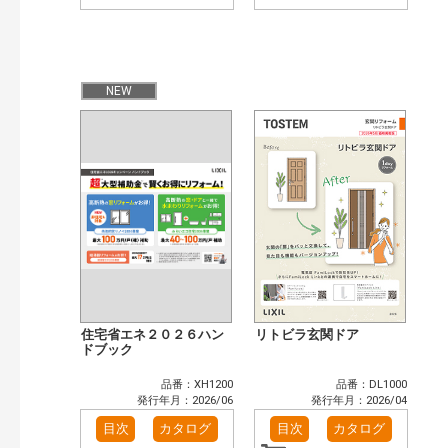
NEW
住宅省エネ２０２６ハン
リトビラ玄関ドア
ドブック
品番：XH1200
品番：DL1000
発行年月：2026/06
発行年月：2026/04
目次
カタログ
目次
カタログ