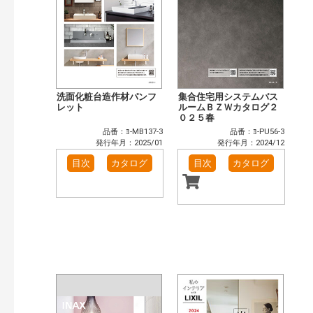
洗面化粧台造作材パンフ
集合住宅用システムバス
レット
ルームＢＺＷカタログ２
０２５春
品番：ﾖ-MB137-3
品番：ﾖ-PU56-3
発行年月：2025/01
発行年月：2024/12
目次
カタログ
目次
カタログ