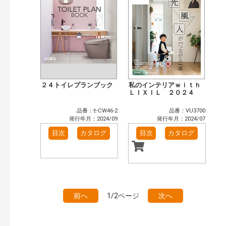
２４トイレプランブック
私のインテリアｗｉｔｈ
ＬＩＸＩＬ ２０２４
品番：ｾ-CW46-2
品番：VU3700
発行年月：2024/09
発行年月：2024/07
目次
カタログ
目次
カタログ
前へ
1/2ページ
次へ