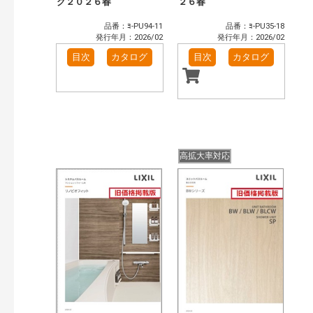
グ２０２６春
２６春
品番：ﾖ-PU94-11
品番：ﾖ-PU35-18
発行年月：2026/02
発行年月：2026/02
目次
カタログ
目次
カタログ
高拡大率対応