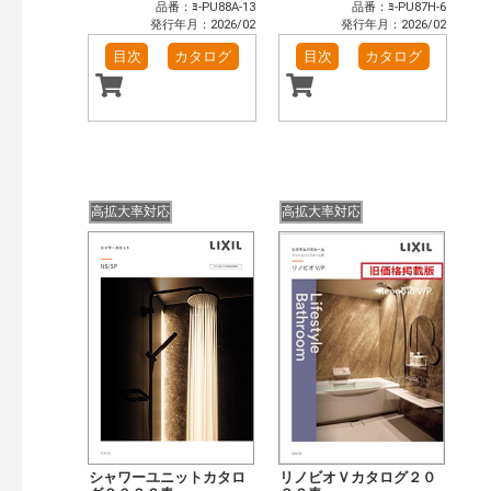
品番：ﾖ-PU88A-13
品番：ﾖ-PU87H-6
発行年月：2026/02
発行年月：2026/02
目次
カタログ
目次
カタログ
高拡大率対応
高拡大率対応
シャワーユニットカタロ
リノビオＶカタログ２０