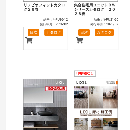
リノビオフィットカタロ
集合住宅用ユニットＢＷ
グ２６春
シリーズカタログ ２０
２６春
品番：ﾖ-PU93-12
品番：ﾖ-PU21-30
発行年月：2026/02
発行年月：2026/02
目次
カタログ
目次
カタログ
印刷物なし