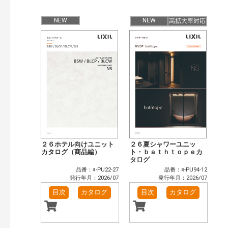
検 索
目次も検索
NEW
NEW
高拡大率対応
おすすめハッシュタグ
まずはここから（36）
施工イメージ・アイデア集（29）
リフォームおすすめ（59）
省エネ住宅関連（14）
補助金・優遇制度を知る（5）
カタログ一覧＆使い方（8）
カテゴリー
窓・シャッター（1）
玄関ドア・引戸（5）
インテリア建材（6）
浴室（10）
洗面化粧室（4）
トイレ（2）
太陽光発電・屋根・外壁（1）
２６ホテル向けユニット
２６夏シャワーユニッ
カタログ（商品編）
ト・ｂａｔｈｔｏｐｅカ
発行年で検索
タログ
品番：ﾖ-PU22-27
品番：ﾖ-PU94-12
開始年:
発行年月：2026/07
発行年月：2026/07
終了年:
目次
カタログ
目次
カタログ
検索