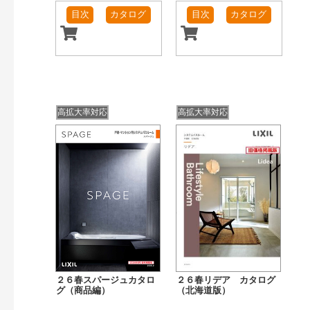
目次
カタログ
目次
カタログ
高拡大率対応
高拡大率対応
２６春スパージュカタロ
２６春リデア カタログ
グ（商品編）
（北海道版）