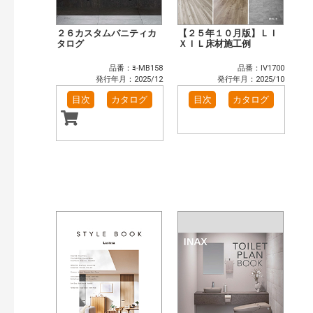
２６カスタムバニティカ
【２５年１０月版】ＬＩ
タログ
ＸＩＬ床材施工例
品番：ﾖ-MB158
品番：IV1700
発行年月：2025/12
発行年月：2025/10
目次
カタログ
目次
カタログ