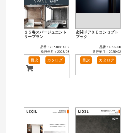
２５春スパージュエント
玄関ドアＸＥコンセプト
リープラン
ブック
品番：ﾖ-PU88BXT-2
品番：DK6900
発行年月：2025/03
発行年月：2025/02
目次
カタログ
目次
カタログ