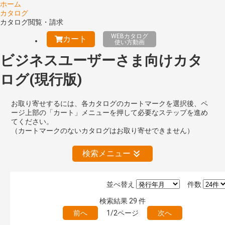
ホーム
カタログ
カタログ閲覧・請求
WEBカタログ
カート
使い方動画
ビジネスユーザーさま向けカタ
ログ(現行版)
お取り寄せするには、各カタログのカートマークを選択後、ペ
ージ上部の「カート」メニューを押して必要なステップを進め
てください。
（カートマークのないカタログはお取り寄せできません）
検索メニュー
並べ替え
件数
公開情報
検索結果
29
件
現行版
旧版（WEBカタログ）
前へ
1/2ページ
次へ
キーワード検索（あいまい）